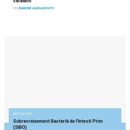
catalans
PER
RAMUNÉ JAGELAVICUTE
ACTUALITAT
Sobrecreixement Bacterià de l’Intestí Prim
(SIBO)