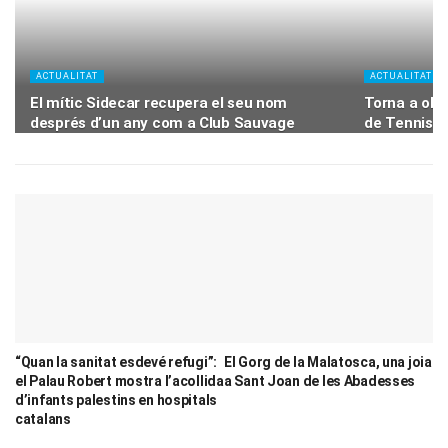
ACTUALITAT
ACTUALITAT
El mític Sidecar recupera el seu nom
Torna a obri
després d’un any com a Club Sauvage
de Tennis 
“Quan la sanitat esdevé refugi”:
El Gorg de la Malatosca, una joia
el Palau Robert mostra l’acollida
a Sant Joan de les Abadesses
d’infants palestins en hospitals
catalans