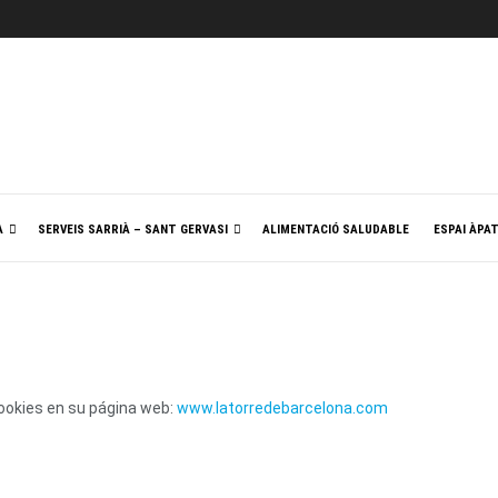
A
SERVEIS SARRIÀ – SANT GERVASI
ALIMENTACIÓ SALUDABLE
ESPAI ÀPA
cookies en su página web:
www.latorredebarcelona.com