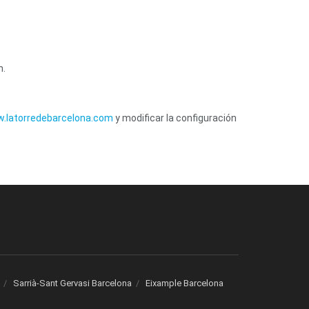
n.
.latorredebarcelona.com
y modificar la configuración
Sarrià-Sant Gervasi Barcelona
Eixample Barcelona