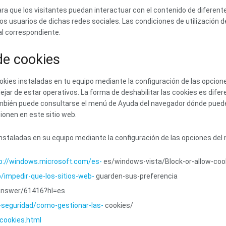
ara que los visitantes puedan interactuar con el contenido de diferent
los usuarios de dichas redes sociales. Las condiciones de utilización d
ial correspondiente.
de cookies
cookies instaladas en tu equipo mediante la configuración de las opcion
 dejar de estar operativos. La forma de deshabilitar las cookies es d
bién puede consultarse el menú de Ayuda del navegador dónde puedes
ionen en este sitio web.
 instaladas en su equipo mediante la configuración de las opciones del
p://windows.microsoft.com/es-
es/windows-vista/Block-or-allow-coo
b/impedir-que-los-sitios-web-
guarden-sus-preferencia
answer/61416?hl=es
y-seguridad/como-gestionar-las-
cookies/
/cookies.html