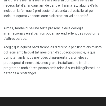
tal d’oferir a les famílies i els fills l’oferta completa sense la
necessitat d’anar canviant de centre. Tanmateix, alguns d’ells
inclouen la formació professional a banda del batxillerat per
incloure aquest vessant com a alternativa vàlida també.
A més, també hi ha una forta presència dels col·legis
internacionals en el barri on poden aprendre llengües i costums
d’altres països.
Afegir, que aquest barri també es diferencia per tindre els millors
col·legis amb la qualitat més gran d’educació possible, ja que
compten amb nous mètodes d’aprenentatge, un elevat
pressupost d’innovació, unes grans instal·lacions i molts
programes amb altres països amb relació al multilingüisme i les
estades a l’estranger.