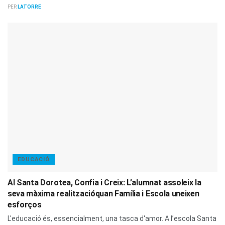
PER
LATORRE
EDUCACIÓ
Al Santa Dorotea, Confia i Creix: L’alumnat assoleix la
seva màxima realitzacióquan Família i Escola uneixen
esforços
L'educació és, essencialment, una tasca d'amor. A l’escola Santa