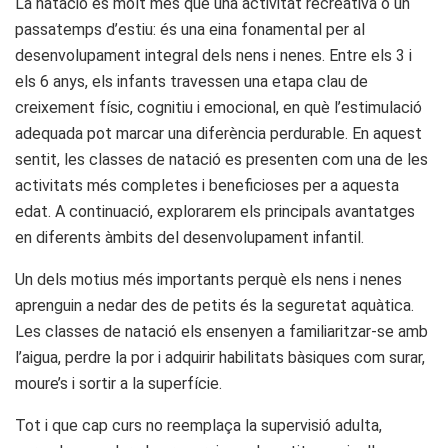
La natació és molt més que una activitat recreativa o un
passatemps d’estiu: és una eina fonamental per al
desenvolupament integral dels nens i nenes. Entre els 3 i
els 6 anys, els infants travessen una etapa clau de
creixement físic, cognitiu i emocional, en què l’estimulació
adequada pot marcar una diferència perdurable. En aquest
sentit, les classes de natació es presenten com una de les
activitats més completes i beneficioses per a aquesta
edat. A continuació, explorarem els principals avantatges
en diferents àmbits del desenvolupament infantil.
Un dels motius més importants perquè els nens i nenes
aprenguin a nedar des de petits és la seguretat aquàtica.
Les classes de natació els ensenyen a familiaritzar-se amb
l’aigua, perdre la por i adquirir habilitats bàsiques com surar,
moure’s i sortir a la superfície.
Tot i que cap curs no reemplaça la supervisió adulta,