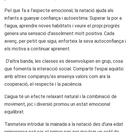
Pel que fa a l’aspecte emocional, la natació ajuda als
infants a guanyar confiança i autoestima. Superar la por a
l’aigua, aprendre noves habilitats i veure el propi progrés
genera una sensació d’assoliment molt positiva. Cada
avenç, per petit que sigui, enforteix la seva autoconfiança i
els motiva a continuar aprenent.
D’altra banda, les classes es desenvolupen en grup, cosa
que fomenta la interacció social. Compartir l’espai aquàtic
amb altres companys/es ensenya valors com ara la
cooperació, el respecte i la paciència.
L’aigua té un efecte relaxant natural i la combinació de
moviment, joc i diversió promou un estat emocional
equilibrat.
Tanmateix introduir la mainada a la natació des d’una edat
primerenca pot ser el primer pas per inculcar un estil de