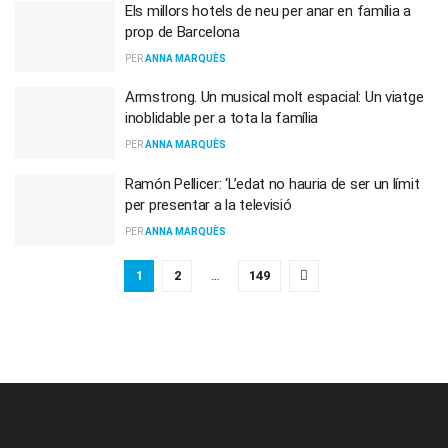
Els millors hotels de neu per anar en família a
prop de Barcelona
PER
ANNA MARQUÈS
Armstrong. Un musical molt espacial: Un viatge
inoblidable per a tota la família
PER
ANNA MARQUÈS
Ramón Pellicer: ‘L’edat no hauria de ser un límit
per presentar a la televisió
PER
ANNA MARQUÈS
1
2
…
149