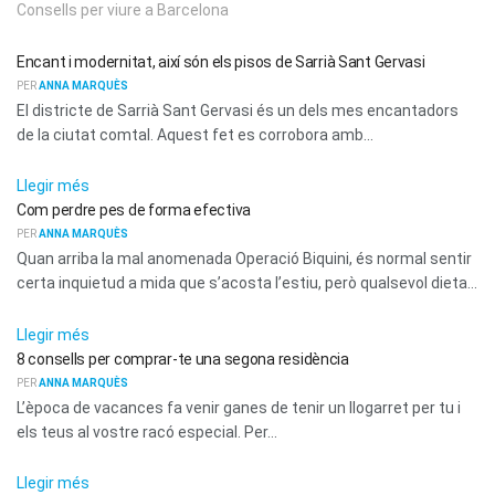
Consells per viure a Barcelona
LA NEVERA
Encant i modernitat, així són els pisos de Sarrià Sant Gervasi
PER
ANNA MARQUÈS
El districte de Sarrià Sant Gervasi és un dels mes encantadors
de la ciutat comtal. Aquest fet es corrobora amb...
LA NEVERA
Llegir més
Com perdre pes de forma efectiva
PER
ANNA MARQUÈS
Quan arriba la mal anomenada Operació Biquini, és normal sentir
certa inquietud a mida que s’acosta l’estiu, però qualsevol dieta...
LA NEVERA
Llegir més
8 consells per comprar-te una segona residència
PER
ANNA MARQUÈS
L’època de vacances fa venir ganes de tenir un llogarret per tu i
els teus al vostre racó especial. Per...
LA NEVERA
Llegir més