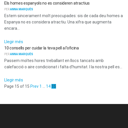
Els homes espanyols no es consideren atractius
PER
ANNA MARQUÈS
Estem sincerament molt preocupades: sis de cada deu homes a
Espanya no es considera atractiu. Una xifra que augmenta
encara...
LA NEVERA
Llegir més
10 consells per cuidar la teva pell a l’oficina
PER
ANNA MARQUÈS
Passem moltes hores treballant en llocs tancats amb
calefacció o aire condicionat i falta d'humitat. I la nostra pell es...
Llegir més
Page 15 of 15
Prev
1
…
14
15