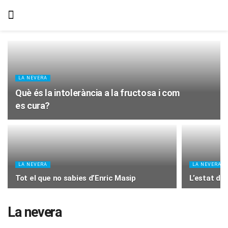
LA NEVERA
Què és la intolerància a la fructosa i com
es cura?
LA NEVERA
LA NEVERA
Tot el que no sabies d’Enric Masip
L’estat de
La nevera