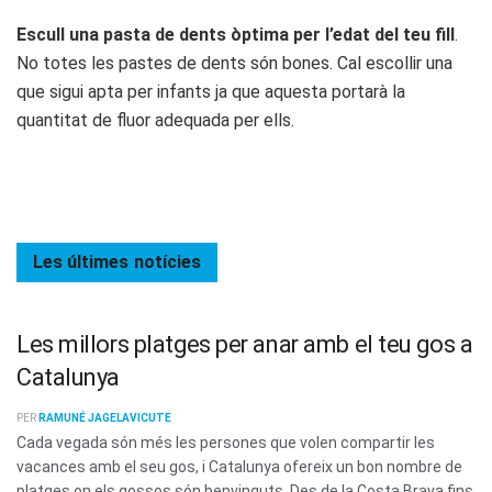
Escull una pasta de dents òptima per l’edat del teu fill
.
No totes les pastes de dents són bones. Cal escollir una
que sigui apta per infants ja que aquesta portarà la
quantitat de fluor adequada per ells.
Les últimes
notícies
Les millors platges per anar amb el teu gos a
Catalunya
PER
RAMUNÉ JAGELAVICUTE
Cada vegada són més les persones que volen compartir les
vacances amb el seu gos, i Catalunya ofereix un bon nombre de
platges on els gossos són benvinguts. Des de la Costa Brava fins