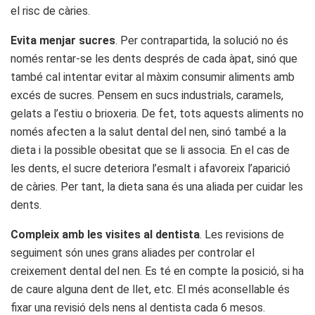
el risc de càries.
Evita menjar sucres
. Per contrapartida, la solució no és
només rentar-se les dents després de cada àpat, sinó que
també cal intentar evitar al màxim consumir aliments amb
excés de sucres. Pensem en sucs industrials, caramels,
gelats a l’estiu o brioxeria. De fet, tots aquests aliments no
només afecten a la salut dental del nen, sinó també a la
dieta i la possible obesitat que se li associa. En el cas de
les dents, el sucre deteriora l’esmalt i afavoreix l’aparició
de càries. Per tant, la dieta sana és una aliada per cuidar les
dents.
Compleix amb les visites al dentista
. Les revisions de
seguiment són unes grans aliades per controlar el
creixement dental del nen. Es té en compte la posició, si ha
de caure alguna dent de llet, etc. El més aconsellable és
fixar una revisió dels nens al dentista cada 6 mesos.