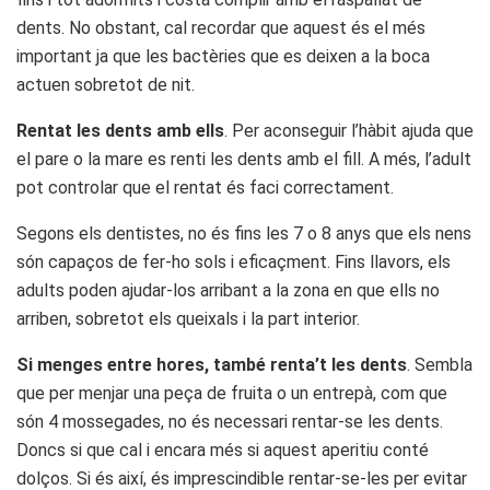
dents. No obstant, cal recordar que aquest és el més
important ja que les bactèries que es deixen a la boca
actuen sobretot de nit.
Rentat les dents amb ells
. Per aconseguir l’hàbit ajuda que
el pare o la mare es renti les dents amb el fill. A més, l’adult
pot controlar que el rentat és faci correctament.
Segons els dentistes, no és fins les 7 o 8 anys que els nens
són capaços de fer-ho sols i eficaçment. Fins llavors, els
adults poden ajudar-los arribant a la zona en que ells no
arriben, sobretot els queixals i la part interior.
Si menges entre hores, també renta’t les dents
. Sembla
que per menjar una peça de fruita o un entrepà, com que
són 4 mossegades, no és necessari rentar-se les dents.
Doncs si que cal i encara més si aquest aperitiu conté
dolços. Si és així, és imprescindible rentar-se-les per evitar