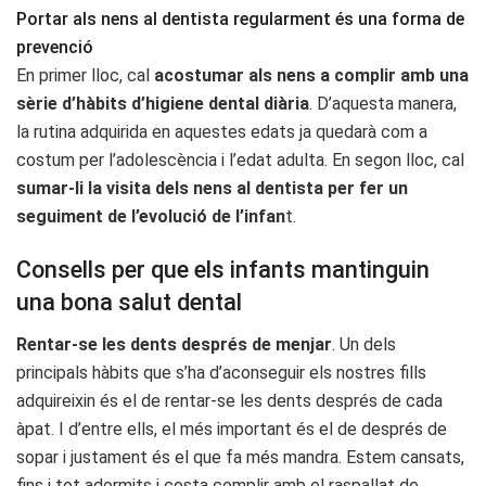
Portar als nens al dentista regularment és una forma de
prevenció
En primer lloc, cal
acostumar als nens a complir amb una
sèrie d’hàbits d’higiene dental diària
. D’aquesta manera,
la rutina adquirida en aquestes edats ja quedarà com a
costum per l’adolescència i l’edat adulta. En segon lloc, cal
sumar-li la visita dels nens al dentista per fer un
seguiment de l’evolució de l’infan
t.
Consells per que els infants mantinguin
una bona salut dental
Rentar-se les dents després de menjar
. Un dels
principals hàbits que s’ha d’aconseguir els nostres fills
adquireixin és el de rentar-se les dents després de cada
àpat. I d’entre ells, el més important és el de després de
sopar i justament és el que fa més mandra. Estem cansats,
fins i tot adormits i costa complir amb el raspallat de