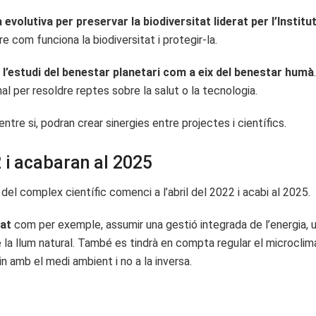
a evolutiva per preservar la biodiversitat liderat per l’Institu
e com funciona la biodiversitat i protegir-la.
 l’estudi del benestar planetari com a eix del benestar humà
l per resoldre reptes sobre la salut o la tecnologia.
entre si, podran crear sinergies entre projectes i científics.
 i acabaran al 2025
el complex científic comenci a l’abril del 2022 i acabi al 2025.
tat
com per exemple, assumir una gestió integrada de l’energia, util
a llum natural. També es tindrà en compta regular el microclima i
in amb el medi ambient i no a la inversa.