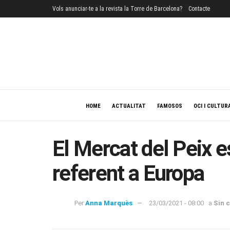
Vols anunciar-te a la revista la Torre de Barcelona?
Contacte
HOME
ACTUALITAT
FAMOSOS
OCI I CULTUR
El Mercat del Peix e
referent a Europa
Per
Anna Marquès
23/03/2021 - 08:00
a
Sin 