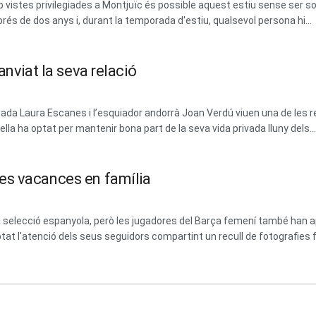
vistes privilegiades a Montjuïc és possible aquest estiu sense ser soci
prés de dos anys i, durant la temporada d'estiu, qualsevol persona hi...
anviat la seva relació
dada Laura Escanes i l’esquiador andorrà Joan Verdú viuen una de les 
la ha optat per mantenir bona part de la seva vida privada lluny dels...
es vacances en família
 la selecció espanyola, però les jugadores del Barça femení també ha
at l'atenció dels seus seguidors compartint un recull de fotografies fa