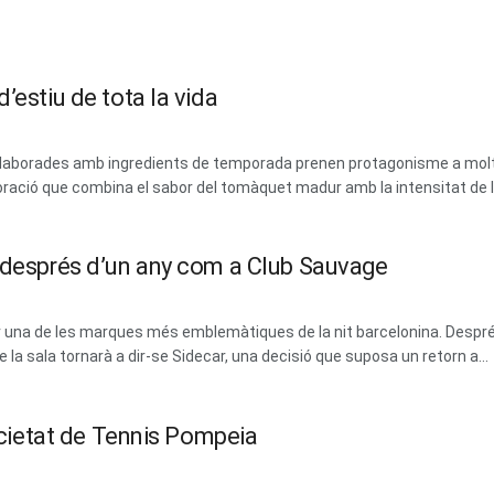
’estiu de tota la vida
 i elaborades amb ingredients de temporada prenen protagonisme a mol
ració que combina el sabor del tomàquet madur amb la intensitat de les
m després d’un any com a Club Sauvage
erar una de les marques més emblemàtiques de la nit barcelonina. Des
la sala tornarà a dir-se Sidecar, una decisió que suposa un retorn a...
Societat de Tennis Pompeia