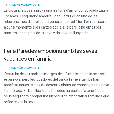
PER
RAMUNÉ JAGELAVICUTE
La distància posa a prova una història d’amor consolidada Laura
Escanes i l’esquiador andorrà Joan Verdú viuen una de les
relacions més discretes del panorama mediàtic. Tot i compartir
alguns moments a les xarxes socials, la parella ha optat per
mantenir bona part de la seva vida privada lluny dels...
Irene Paredes emociona amb les seves
vacances en família
PER
RAMUNÉ JAGELAVICUTE
L'estiu ha deixat moltes imatges dels futbolistes de la selecció
espanyola, però les jugadores del Barça femení també han
aprofitat aquests dies de descans abans de començar una nova
temporada. Entre elles, Irene Paredes ha captat l'atenció dels
seus seguidors compartint un recull de fotografies familiars que
reflecteixen la seva...