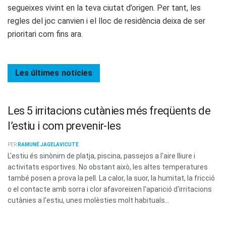
segueixes vivint en la teva ciutat d’origen. Per tant, les
regles del joc canvien i el lloc de residència deixa de ser
prioritari com fins ara.
Les últimes
notícies
Les 5 irritacions cutànies més freqüents de
l’estiu i com prevenir-les
PER
RAMUNÉ JAGELAVICUTE
L'estiu és sinònim de platja, piscina, passejos a l'aire lliure i
activitats esportives. No obstant això, les altes temperatures
també posen a prova la pell. La calor, la suor, la humitat, la fricció
o el contacte amb sorra i clor afavoreixen l'aparició d'irritacions
cutànies a l'estiu, unes molèsties molt habituals...