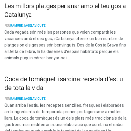
Les millors platges per anar amb el teu gos a
Catalunya
PER
RAMUNÉ JAGELAVICUTE
Cada vegada són més les persones que volen compartir les
vacances amb el seu gos, i Catalunya ofereix un bon nombre de
platges on els gossos són benvinguts. Des de la Costa Brava fins
al Delta de l'Ebre, hi ha desenes d'espais habilitats perquè els
animals puguin córrer, banyar-se i...
Coca de tomàquet i sardina: recepta d’estiu
de tota la vida
PER
RAMUNÉ JAGELAVICUTE
Quan arriba l'estiu, les receptes senzilles, fresques i elaborades
amb ingredients de temporada prenen protagonisme a moltes
llars. La coca de tomàquet és un dels plats més tradicionals de la
gastronomia mediterrània, una elaboració que combina el sabor
del tomàquet madur amb la intensitat de les sardines i la