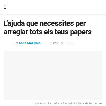
L’ajuda que necessites per
arreglar tots els teus papers
Per
Anna Marquès
15/12/2022 - 13:13
Assessor Sarrià-Sant Gervasi - La Torre de Barcelona