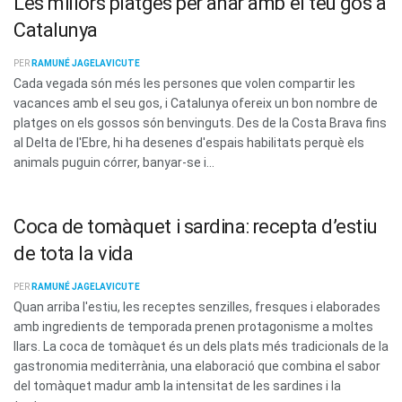
Les millors platges per anar amb el teu gos a
Catalunya
PER
RAMUNÉ JAGELAVICUTE
Cada vegada són més les persones que volen compartir les
vacances amb el seu gos, i Catalunya ofereix un bon nombre de
platges on els gossos són benvinguts. Des de la Costa Brava fins
al Delta de l'Ebre, hi ha desenes d'espais habilitats perquè els
animals puguin córrer, banyar-se i...
Coca de tomàquet i sardina: recepta d’estiu
de tota la vida
PER
RAMUNÉ JAGELAVICUTE
Quan arriba l'estiu, les receptes senzilles, fresques i elaborades
amb ingredients de temporada prenen protagonisme a moltes
llars. La coca de tomàquet és un dels plats més tradicionals de la
gastronomia mediterrània, una elaboració que combina el sabor
del tomàquet madur amb la intensitat de les sardines i la