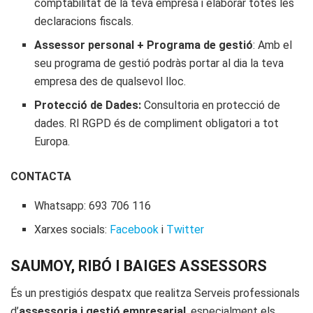
comptabilitat de la teva empresa i elaborar totes les
declaracions fiscals.
Assessor personal + Programa de gestió
: Amb el
seu programa de gestió podràs portar al dia la teva
empresa des de qualsevol lloc.
Protecció de Dades:
Consultoria en protecció de
dades. Rl RGPD és de compliment obligatori a tot
Europa.
CONTACTA
Whatsapp: 693 706 116
Xarxes socials:
Facebook
i
Twitter
SAUMOY, RIBÓ I BAIGES ASSESSORS
És un prestigiós despatx que realitza Serveis professionals
d’
assessoria i gestió empresarial
, especialment els