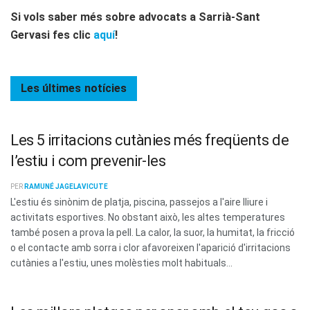
Si vols saber més sobre advocats a Sarrià-Sant
Gervasi fes clic
aquí
!
Les últimes
notícies
Les 5 irritacions cutànies més freqüents de
l’estiu i com prevenir-les
PER
RAMUNÉ JAGELAVICUTE
L'estiu és sinònim de platja, piscina, passejos a l'aire lliure i
activitats esportives. No obstant això, les altes temperatures
també posen a prova la pell. La calor, la suor, la humitat, la fricció
o el contacte amb sorra i clor afavoreixen l'aparició d'irritacions
cutànies a l'estiu, unes molèsties molt habituals...