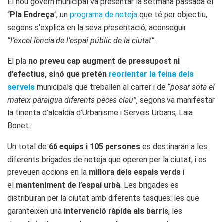
El nou govern municipal va presentar la setmana passada el
“
Pla Endreça
“, un
programa de neteja
que té per objectiu,
segons s’explica en la seva presentació, aconseguir
“l’excel·lència de l’espai públic de la ciutat”
.
El pla
no preveu cap augment de pressupost ni
d’efectius, sinó que pretén
reorientar la feina dels
serveis
municipals que treballen al carrer i de
“posar sota el
mateix paraigua diferents peces clau”
, segons va manifestar
la tinenta d’alcaldia d’Urbanisme i Serveis Urbans, Laia
Bonet.
Un total de
66 equips i 105 persones
es destinaran a les
diferents brigades de neteja que operen per la ciutat, i es
preveuen accions en la
millora dels espais verds
i
el
manteniment de l’espaí urbà
. Les brigades es
distribuiran per la ciutat amb diferents tasques: les que
garanteixen una
intervenció ràpida als barris
, les