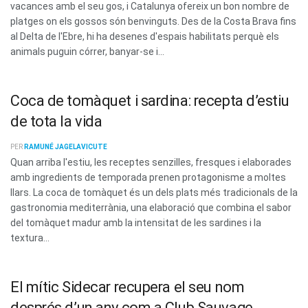
vacances amb el seu gos, i Catalunya ofereix un bon nombre de
platges on els gossos són benvinguts. Des de la Costa Brava fins
al Delta de l'Ebre, hi ha desenes d'espais habilitats perquè els
animals puguin córrer, banyar-se i...
Coca de tomàquet i sardina: recepta d’estiu
de tota la vida
PER
RAMUNÉ JAGELAVICUTE
Quan arriba l'estiu, les receptes senzilles, fresques i elaborades
amb ingredients de temporada prenen protagonisme a moltes
llars. La coca de tomàquet és un dels plats més tradicionals de la
gastronomia mediterrània, una elaboració que combina el sabor
del tomàquet madur amb la intensitat de les sardines i la
textura...
El mític Sidecar recupera el seu nom
després d’un any com a Club Sauvage