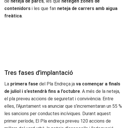
de
neteja de parcs
, les que
netegen zones de
contenidors
i les que fan
neteja de carrers amb aigua
freàtica
.
Tres fases d’implantació
La
primera fase
del Pla Endreça ja
va començar a finals
de juliol i s’estendrà fins a l’octubre
. A més de la neteja,
el pla preveu accions de seguretat i convivència. Entre
elles, l’Ajuntament va anunciar que s’incrementaran un 55 %
les sancions per conductes incíviques. Durant aquest
primer període, El Pla endreça preveu 120 accions de