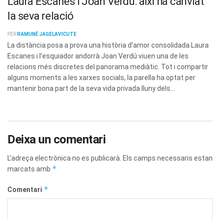
Laura Escanes i Joan Verdú: així ha canviat
la seva relació
PER
RAMUNÉ JAGELAVICUTE
La distància posa a prova una història d’amor consolidada Laura
Escanes i l’esquiador andorrà Joan Verdú viuen una de les
relacions més discretes del panorama mediàtic. Tot i compartir
alguns moments a les xarxes socials, la parella ha optat per
mantenir bona part de la seva vida privada lluny dels...
Deixa un comentari
L'adreça electrònica no es publicarà.
Els camps necessaris estan
*
marcats amb
*
Comentari