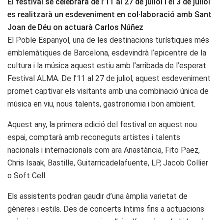
El festival se celebrarà de l’11 al 27 de juliol i el 3 de juliol
es realitzarà un esdeveniment en col·laboració amb Sant
Joan de Déu on actuarà Carlos Núñez
El Poble Espanyol, una de les destinacions turístiques més
emblemàtiques de Barcelona, ​​esdevindrà l’epicentre de la
cultura i la música aquest estiu amb l’arribada de l’esperat
Festival ALMA. De l’11 al 27 de juliol, aquest esdeveniment
promet captivar els visitants amb una combinació única de
música en viu, nous talents, gastronomia i bon ambient.
Aquest any, la primera edició del festival en aquest nou
espai, comptarà amb reconeguts artistes i talents
nacionals i internacionals com ara Anastància, Fito Paez,
Chris Isaak, Bastille, Guitarricadelafuente, LP, Jacob Collier
o Soft Cell.
Els assistents podran gaudir d’una àmplia varietat de
gèneres i estils. Des de concerts íntims fins a actuacions