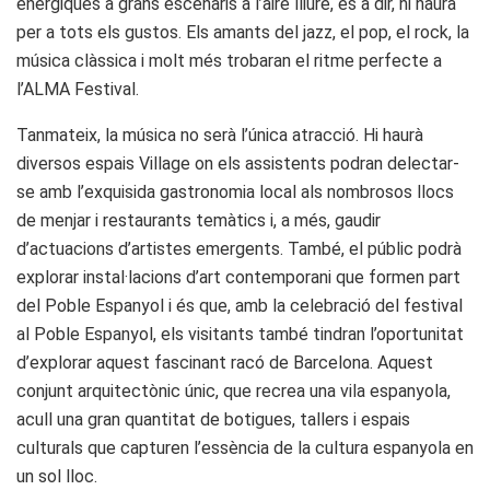
enèrgiques a grans escenaris a l’aire lliure, és a dir, hi haurà
per a tots els gustos. Els amants del jazz, el pop, el rock, la
música clàssica i molt més trobaran el ritme perfecte a
l’ALMA Festival.
Tanmateix, la música no serà l’única atracció. Hi haurà
diversos espais Village on els assistents podran delectar-
se amb l’exquisida gastronomia local als nombrosos llocs
de menjar i restaurants temàtics i, a més, gaudir
d’actuacions d’artistes emergents. També, el públic podrà
explorar instal·lacions d’art contemporani que formen part
del Poble Espanyol i és que, amb la celebració del festival
al Poble Espanyol, els visitants també tindran l’oportunitat
d’explorar aquest fascinant racó de Barcelona. Aquest
conjunt arquitectònic únic, que recrea una vila espanyola,
acull una gran quantitat de botigues, tallers i espais
culturals que capturen l’essència de la cultura espanyola en
un sol lloc.