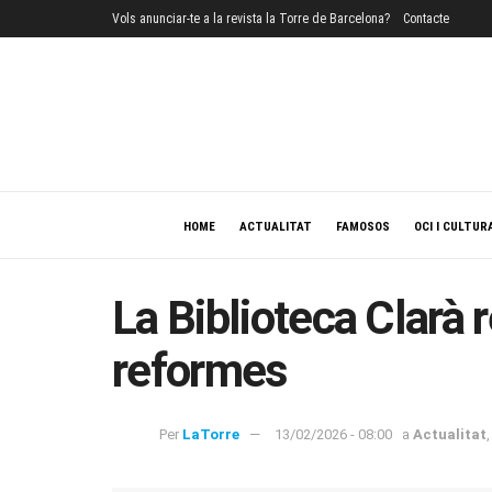
Vols anunciar-te a la revista la Torre de Barcelona?
Contacte
HOME
ACTUALITAT
FAMOSOS
OCI I CULTUR
La Biblioteca Clarà
reformes
Per
LaTorre
13/02/2026 - 08:00
a
Actualitat