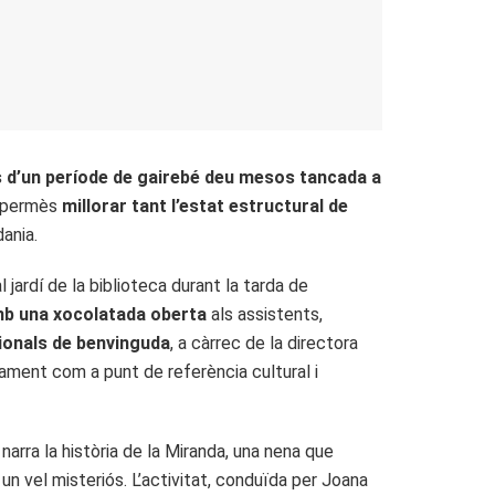
 d’un període de gairebé deu mesos tancada a
ha permès
millorar tant l’estat estructural de
dania.
 jardí de la biblioteca durant la tarda de
mb una xocolatada oberta
als assistents,
cionals de benvinguda
, a càrrec de la directora
ipament com a punt de referència cultural i
narra la història de la Miranda, una nena que
n vel misteriós. L’activitat, conduïda per Joana