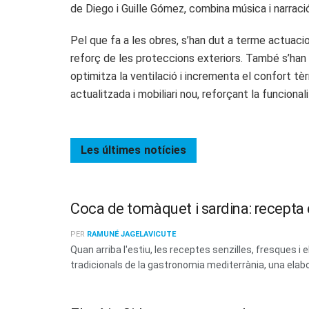
de Diego i Guille Gómez, combina música i narraci
Pel que fa a les obres, s’han dut a terme actuacion
reforç de les proteccions exteriors. També s’han i
optimitza la ventilació i incrementa el confort tè
actualitzada i mobiliari nou, reforçant la funcionali
Les últimes
notícies
Coca de tomàquet i sardina: recepta d
PER
RAMUNÉ JAGELAVICUTE
Quan arriba l'estiu, les receptes senzilles, fresques
tradicionals de la gastronomia mediterrània, una elabo