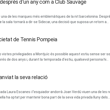
m després d’un any com a Club Sauvage
erar una de les marques més emblemàtiques de la nit barcelonina. Des
la sala tornarà a dir-se Sidecar, una decisió que suposa un retorn a...
Societat de Tennis Pompeia
vistes privilegiades a Montjuïc és possible aquest estiu sense ser soci
prés de dos anys i, durant la temporada d'estiu, qualsevol persona hi...
anviat la seva relació
dada Laura Escanes i l’esquiador andorrà Joan Verdú viuen una de les 
la ha optat per mantenir bona part de la seva vida privada lluny dels...