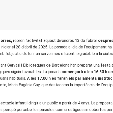
Torres,
reprén l’activitat aquest divendres 13 de febrer
després
iniciar el 28 d’abril de 2025. La posada al dia de l’equipament 
amb l’objectiu d’oferir un servei més eficient i agradable a la ciuta
Sant Gervasi i Biblioteques de Barcelona han preparat una festa al
ques siguin favorables. La jornada
començarà a les 16.30 h a
aris habituals.
A les 17.00 h es faran els parlaments institu
tricte, Maria Eugènia Gay, que destacaran la importància de l’equ
acle infantil dirigit a un públic a partir de 4 anys. La proposta 
es perquè percebia les paraules com si estiguessin cobertes per u