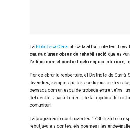
La
Biblioteca Clarà
, ubicada al
barri de les Tres 
causa d’unes obres de rehabilitació
que es van 
l’edifici com el confort dels espais interiors
, 
Per celebrar la reobertura, el Districte de Sarrià-
divendres, sempre que les condicions meteorològi
pensada com un espai de trobada entre veïns i usu
del centre, Joana Torres, i de la regidora del dis
comunitari.
La programació continua a les 17.30 h amb un espect
rebutjava els contes, els poemes i les endevinall