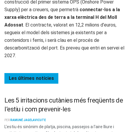
construcció del primer sistema OPS (Onshore Power
Supply) per a creuers, que permetrà
connectar-los a la
xarxa elèctrica des de terra a la terminal H del Moll
Adossat
. El contracte, valorat en 12,2 milions d’euros,
segueix el model dels sistemes ja existents per a
contenidors i ferris, i serà clau en el procés de
descarbonització del port. Es preveu que entri en servei el
2027.
Les últimes
notícies
Les 5 irritacions cutànies més freqüents de
l’estiu i com prevenir-les
PER
RAMUNÉ JAGELAVICUTE
L'estiu és sinònim de platja, piscina, passejos a l'aire lliure i