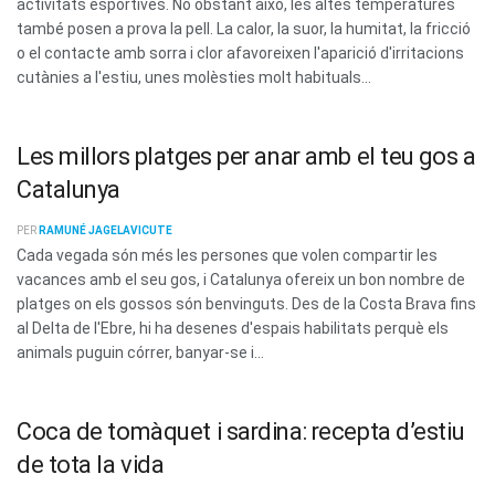
activitats esportives. No obstant això, les altes temperatures
també posen a prova la pell. La calor, la suor, la humitat, la fricció
o el contacte amb sorra i clor afavoreixen l'aparició d'irritacions
cutànies a l'estiu, unes molèsties molt habituals...
Les millors platges per anar amb el teu gos a
Catalunya
PER
RAMUNÉ JAGELAVICUTE
Cada vegada són més les persones que volen compartir les
vacances amb el seu gos, i Catalunya ofereix un bon nombre de
platges on els gossos són benvinguts. Des de la Costa Brava fins
al Delta de l'Ebre, hi ha desenes d'espais habilitats perquè els
animals puguin córrer, banyar-se i...
Coca de tomàquet i sardina: recepta d’estiu
de tota la vida