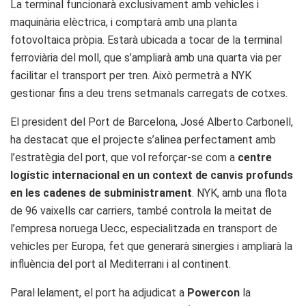
La terminal funcionarà exclusivament amb vehicles i
maquinària elèctrica, i comptarà amb una planta
fotovoltaica pròpia. Estarà ubicada a tocar de la terminal
ferroviària del moll, que s’ampliarà amb una quarta via per
facilitar el transport per tren. Això permetrà a NYK
gestionar fins a deu trens setmanals carregats de cotxes.
El president del Port de Barcelona, José Alberto Carbonell,
ha destacat que el projecte s’alinea perfectament amb
l’estratègia del port, que vol reforçar-se com a
centre
logístic internacional en un context de canvis profunds
en les cadenes de subministrament
. NYK, amb una flota
de 96 vaixells car carriers, també controla la meitat de
l’empresa noruega Uecc, especialitzada en transport de
vehicles per Europa, fet que generarà sinergies i ampliarà la
influència del port al Mediterrani i al continent.
Paral·lelament, el port ha adjudicat a
Powercon
la