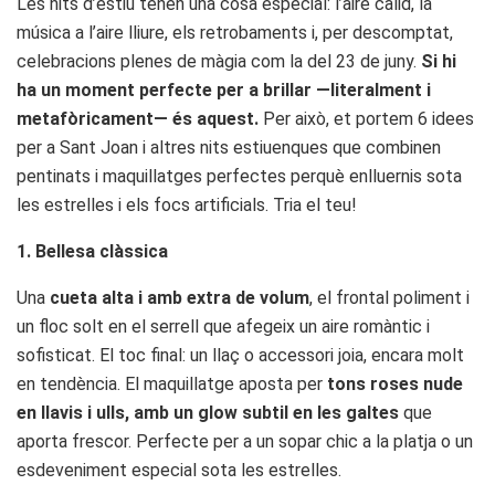
Les nits d’estiu tenen una cosa especial: l’aire càlid, la
música a l’aire lliure, els retrobaments i, per descomptat,
celebracions plenes de màgia com la del 23 de juny.
Si hi
ha un moment perfecte per a brillar —literalment i
metafòricament— és aquest.
Per això, et portem 6 idees
per a Sant Joan i altres nits estiuenques que combinen
pentinats i maquillatges perfectes perquè enlluernis sota
les estrelles i els focs artificials. Tria el teu!
1. Bellesa clàssica
Una
cueta alta i amb extra de volum
, el frontal poliment i
un floc solt en el serrell que afegeix un aire romàntic i
sofisticat. El toc final: un llaç o accessori joia, encara molt
en tendència. El maquillatge aposta per
tons roses nude
en llavis i ulls, amb un glow subtil en les galtes
que
aporta frescor. Perfecte per a un sopar chic a la platja o un
esdeveniment especial sota les estrelles.