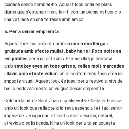
cuidada sense semblar-ho. Aquest look brilla en plans
diürns que s’estenen fins a la nit, com un pícnic estiuenc o
una vetllada en una terrassa amb amics.
6. Per a deixar empremta
Aquest look tan potent combina
una trena llarga i
gruixuda amb efecte mullat, baby hairs i flocs solts en
les patilles
per a un estil únic. El maquillatge destaca
amb
smokey eyes en tons grisos, celles molt marcades
i llavis amb efecte volum
, on el contorn més fosc crea un
impacte visual. Aquest look és ideal per a festivals, nits de
ball o esdeveniments on vulguis deixar empremta.
Celebra la nit de Sant Joan o qualsevol vetllada estiuenca
amb un look que reflecteixi la teva essència i et faci sentir
imparable. Ja sigui que et sentis més clàssica, natural,
atrevida o sofisticada, hi ha un look per a tu en aquesta