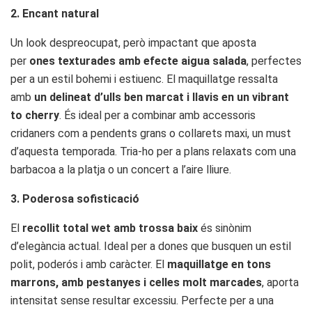
2. Encant natural
Un look despreocupat, però impactant que aposta
per
ones texturades amb efecte aigua salada
, perfectes
per a un estil bohemi i estiuenc. El maquillatge ressalta
amb
un delineat d’ulls ben marcat i llavis en un vibrant
to cherry
. És ideal per a combinar amb accessoris
cridaners com a pendents grans o collarets maxi, un must
d’aquesta temporada. Tria-ho per a plans relaxats com una
barbacoa a la platja o un concert a l’aire lliure.
3. Poderosa sofisticació
El
recollit total wet amb trossa baix
és sinònim
d’elegància actual. Ideal per a dones que busquen un estil
polit, poderós i amb caràcter. El
maquillatge en tons
marrons, amb pestanyes i celles molt marcades
, aporta
intensitat sense resultar excessiu. Perfecte per a una