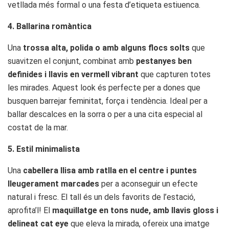
vetllada més formal o una festa d’etiqueta estiuenca.
4. Ballarina romàntica
Una
trossa alta, polida o amb alguns flocs solts
que
suavitzen el conjunt, combinat amb
pestanyes ben
definides i llavis en vermell vibrant
que capturen totes
les mirades. Aquest look és perfecte per a dones que
busquen barrejar feminitat, força i tendència. Ideal per a
ballar descalces en la sorra o per a una cita especial al
costat de la mar.
5. Estil minimalista
Una
cabellera llisa amb ratlla en el centre i puntes
lleugerament marcades
per a aconseguir un efecte
natural i fresc. El tall és un dels favorits de l’estació,
aprofita’l! El
maquillatge en tons nude, amb llavis gloss i
delineat cat eye
que eleva la mirada, ofereix una imatge