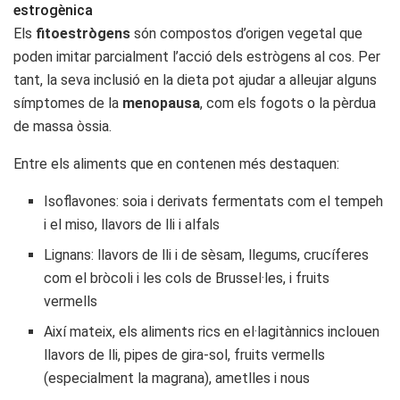
estrogènica
Els
fitoestrògens
són compostos d’origen vegetal que
poden imitar parcialment l’acció dels estrògens al cos. Per
tant, la seva inclusió en la dieta pot ajudar a alleujar alguns
símptomes de la
menopausa
, com els fogots o la pèrdua
de massa òssia.
Entre els aliments que en contenen més destaquen:
Isoflavones: soia i derivats fermentats com el tempeh
i el miso, llavors de lli i alfals
Lignans: llavors de lli i de sèsam, llegums, crucíferes
com el bròcoli i les cols de Brussel·les, i fruits
vermells
Així mateix, els aliments rics en el·lagitànnics inclouen
llavors de lli, pipes de gira-sol, fruits vermells
(especialment la magrana), ametlles i nous