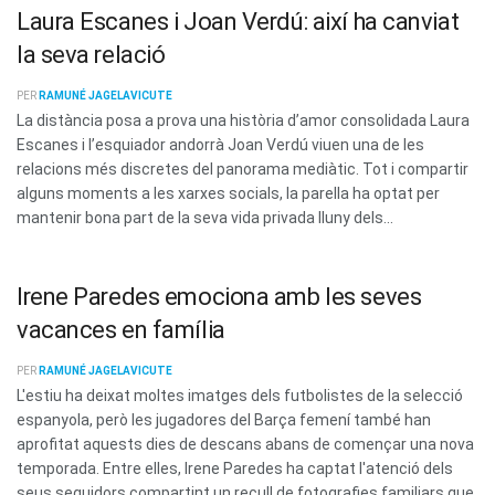
Laura Escanes i Joan Verdú: així ha canviat
la seva relació
PER
RAMUNÉ JAGELAVICUTE
La distància posa a prova una història d’amor consolidada Laura
Escanes i l’esquiador andorrà Joan Verdú viuen una de les
relacions més discretes del panorama mediàtic. Tot i compartir
alguns moments a les xarxes socials, la parella ha optat per
mantenir bona part de la seva vida privada lluny dels...
Irene Paredes emociona amb les seves
vacances en família
PER
RAMUNÉ JAGELAVICUTE
L'estiu ha deixat moltes imatges dels futbolistes de la selecció
espanyola, però les jugadores del Barça femení també han
aprofitat aquests dies de descans abans de començar una nova
temporada. Entre elles, Irene Paredes ha captat l'atenció dels
seus seguidors compartint un recull de fotografies familiars que