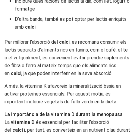
Incloure dues racions de lactis al dia, com llet, iogurt o
formatge
D’altra banda, també es pot optar per lactis enriquits
amb
calci
Per millorar l’absorció del
calci
, es recomana consumir els
lactis separats d’aliments rics en tanins, com el cafè, el te
o el vi. Igualment, és convenient evitar prendre suplements
de fibra o ferro al mateix temps que els aliments rics
en
calci
, ja que poden interferir en la seva absorció.
A més, la vitamina K afavoreix la mineralització òssia en
activar proteïnes essencials. Per aquest motiu, és
important incloure vegetals de fulla verda en la dieta.
La importància de la vitamina D durant la menopausa
La
vitamina D
és essencial per facilitar l’absorció
del
calci
i, per tant, es converteix en un nutrient clau durant