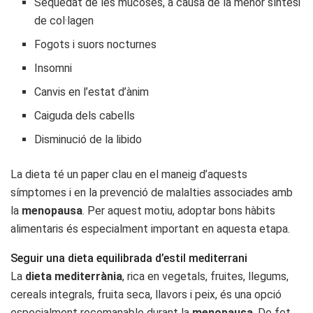
Sequedat de les mucoses, a causa de la menor síntesi
de col·lagen
Fogots i suors nocturnes
Insomni
Canvis en l’estat d’ànim
Caiguda dels cabells
Disminució de la libido
La dieta té un paper clau en el maneig d’aquests
símptomes i en la prevenció de malalties associades amb
la
menopausa
. Per aquest motiu, adoptar bons hàbits
alimentaris és especialment important en aquesta etapa.
Seguir una dieta equilibrada d’estil mediterrani
La
dieta mediterrània
, rica en vegetals, fruites, llegums,
cereals integrals, fruita seca, llavors i peix, és una opció
especialment recomanable durant la
menopausa
. De fet,