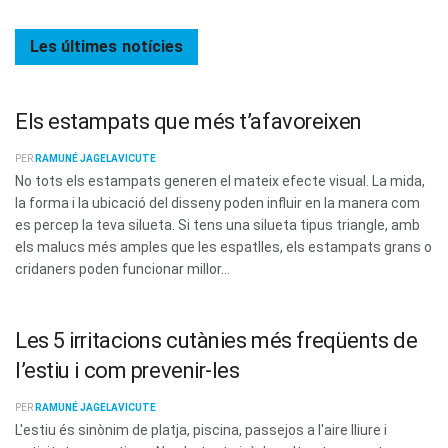
Les últimes
notícies
Els estampats que més t’afavoreixen
PER
RAMUNÉ JAGELAVICUTE
No tots els estampats generen el mateix efecte visual. La mida,
la forma i la ubicació del disseny poden influir en la manera com
es percep la teva silueta. Si tens una silueta tipus triangle, amb
els malucs més amples que les espatlles, els estampats grans o
cridaners poden funcionar millor...
Les 5 irritacions cutànies més freqüents de
l’estiu i com prevenir-les
PER
RAMUNÉ JAGELAVICUTE
L'estiu és sinònim de platja, piscina, passejos a l'aire lliure i