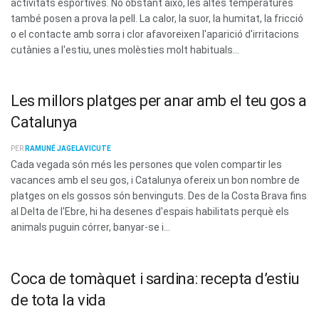
activitats esportives. No obstant això, les altes temperatures
també posen a prova la pell. La calor, la suor, la humitat, la fricció
o el contacte amb sorra i clor afavoreixen l'aparició d'irritacions
cutànies a l'estiu, unes molèsties molt habituals...
Les millors platges per anar amb el teu gos a
Catalunya
PER
RAMUNÉ JAGELAVICUTE
Cada vegada són més les persones que volen compartir les
vacances amb el seu gos, i Catalunya ofereix un bon nombre de
platges on els gossos són benvinguts. Des de la Costa Brava fins
al Delta de l'Ebre, hi ha desenes d'espais habilitats perquè els
animals puguin córrer, banyar-se i...
Coca de tomàquet i sardina: recepta d’estiu
de tota la vida