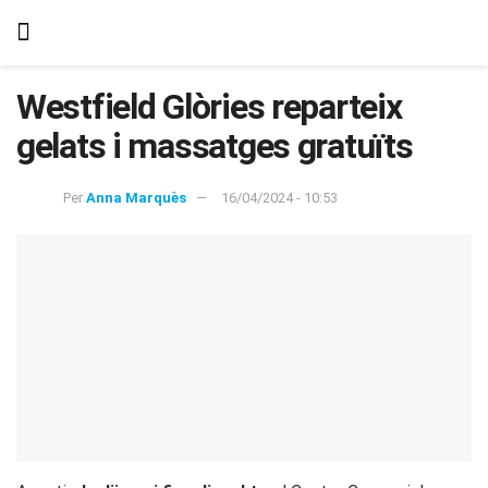
Westfield Glòries reparteix
gelats i massatges gratuïts
Per
Anna Marquès
16/04/2024 - 10:53