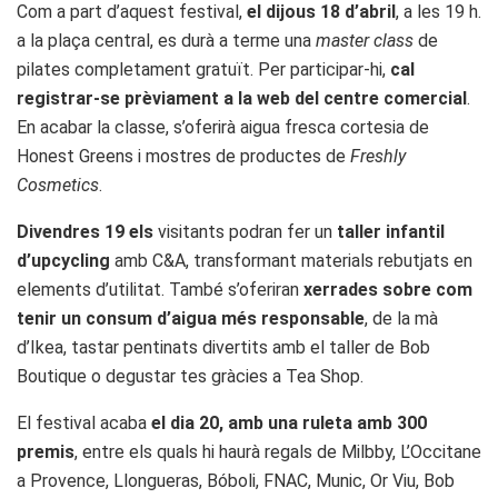
Com a part d’aquest festival,
el dijous 18 d’abril
, a les 19 h.
a la plaça central, es durà a terme una
master class
de
pilates completament gratuït. Per participar-hi,
cal
registrar-se prèviament a la web del centre comercial
.
En acabar la classe, s’oferirà aigua fresca cortesia de
Honest Greens i mostres de productes de
Freshly
Cosmetics
.
Divendres 19 els
visitants podran fer un
taller infantil
d’upcycling
amb C&A, transformant materials rebutjats en
elements d’utilitat. També s’oferiran
xerrades sobre com
tenir un consum d’aigua més responsable
, de la mà
d’Ikea, tastar pentinats divertits amb el taller de Bob
Boutique o degustar tes gràcies a Tea Shop.
El festival acaba
el dia 20, amb una ruleta amb 300
premis
, entre els quals hi haurà regals de Milbby, L’Occitane
a Provence, Llongueras, Bóboli, FNAC, Munic, Or Viu, Bob