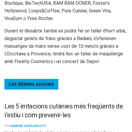
Boutique, BioTechUSA, BAM BAM DÖNER, Foster’s
Hollywood, Loops&Coffee, Pure Cuisine, Green Vita,
VivaGym o Yves Rocher.
Durant el dissabte també es podrà fer un taller d’hort urbà,
degustar gelats de franc gràcies a Badiani, s’ofereixen
massatges de mans sense cost de 10 minuts gràcies a
L’Occitane a Provence, tindrà lloc un taller de maquillatge
amb Freshly Cosmetics i un concert de Depol.
Les últimes
notícies
Les 5 irritacions cutànies més freqüents de
l’estiu i com prevenir-les
PER
RAMUNÉ JAGELAVICUTE