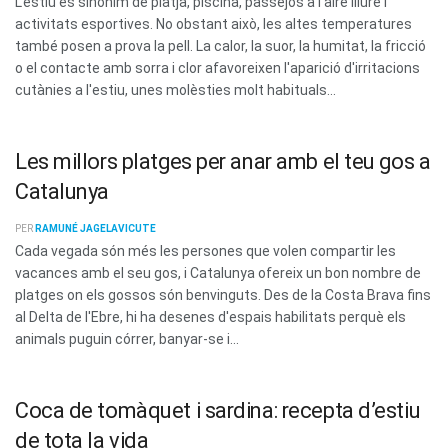
L'estiu és sinònim de platja, piscina, passejos a l'aire lliure i
activitats esportives. No obstant això, les altes temperatures
també posen a prova la pell. La calor, la suor, la humitat, la fricció
o el contacte amb sorra i clor afavoreixen l'aparició d'irritacions
cutànies a l'estiu, unes molèsties molt habituals...
Les millors platges per anar amb el teu gos a
Catalunya
PER
RAMUNÉ JAGELAVICUTE
Cada vegada són més les persones que volen compartir les
vacances amb el seu gos, i Catalunya ofereix un bon nombre de
platges on els gossos són benvinguts. Des de la Costa Brava fins
al Delta de l'Ebre, hi ha desenes d'espais habilitats perquè els
animals puguin córrer, banyar-se i...
Coca de tomàquet i sardina: recepta d’estiu
de tota la vida