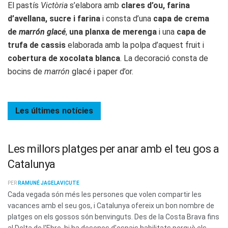
El pastís
Victòria
s’elabora amb
clares d’ou, farina
d’avellana, sucre i farina
i consta d’una
capa de crema
de
marrón glacé
,
una planxa de merenga
i una
capa de
trufa de cassis
elaborada amb la polpa d’aquest fruit i
cobertura de xocolata blanca
. La decoració consta de
bocins de
marrón
glacé i paper d’or.
Les últimes
notícies
Les millors platges per anar amb el teu gos a
Catalunya
PER
RAMUNÉ JAGELAVICUTE
Cada vegada són més les persones que volen compartir les
vacances amb el seu gos, i Catalunya ofereix un bon nombre de
platges on els gossos són benvinguts. Des de la Costa Brava fins
al Delta de l'Ebre, hi ha desenes d'espais habilitats perquè els