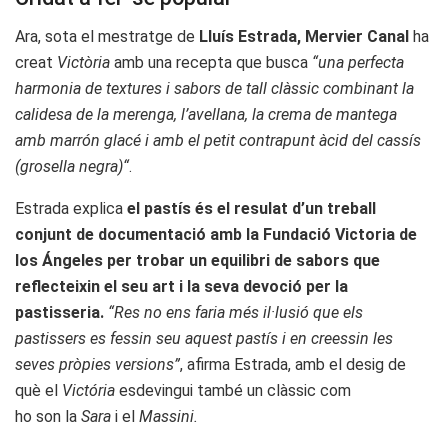
Ara, sota el mestratge de
Lluís Estrada, Mervier Canal
ha
creat
Victòria
amb una recepta que busca
“una perfecta
harmonia de textures i sabors de tall clàssic combinant la
calidesa de la merenga, l’avellana, la crema de mantega
amb marrón glacé i amb el petit contrapunt àcid del cassís
(grosella negra)“
.
Estrada explica
el pastís és el resulat d’un treball
conjunt de documentació amb la Fundació Victoria de
los Ángeles per trobar un equilibri de sabors que
reflecteixin el seu art i la seva devoció per la
pastisseria.
“Res no ens faria més il·lusió que els
pastissers es fessin seu aquest pastís i en creessin les
seves pròpies versions”
, afirma Estrada, amb el desig de
què el
Victória
esdevingui també un clàssic com
ho son la
Sara
i el
Massini.