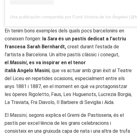
En tenim bons exemples dels quals pocs barcelonins en
coneixen l’origen:
la
Sara
és un pastís dedicat a l’actriu
francesa Sarah Bernhardt,
creat durant l’estada de
l’artista a Barcelona. Un altre pastís clàssic i conegut,
el
Massini
, es va inspirar en el tenor
italià Angelo Masini
, que va actuar amb gran èxit al Teatre
del Liceu en repetides ocasions, especialment entre els
anys 1881 i 1887, en el moment en què va protagonistzar
les òperes Rigoletto, Faus, Les Huguenots, Lucrezia Borgia,
La Traviata, Fra Diavolo, Il Barbiere di Seviglia i Aida.
El
Massini,
segons explica el Gremi de Pastisseria, és el
pastís per excel·lència de les grans celebracions i
consisteix en una gruixuda capa de nata i una altra de trufa