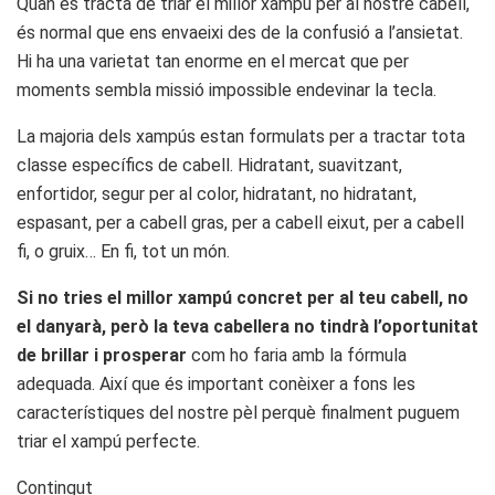
Quan es tracta de triar el millor xampú per al nostre cabell,
és normal que ens envaeixi des de la confusió a l’ansietat.
Hi ha una varietat tan enorme en el mercat que per
moments sembla missió impossible endevinar la tecla.
La majoria dels xampús estan formulats per a tractar tota
classe específics de cabell. Hidratant, suavitzant,
enfortidor, segur per al color, hidratant, no hidratant,
espasant, per a cabell gras, per a cabell eixut, per a cabell
fi, o gruix… En fi, tot un món.
Si no tries el millor xampú concret per al teu cabell, no
el danyarà, però la teva cabellera no tindrà l’oportunitat
de brillar i prosperar
com ho faria amb la fórmula
adequada. Així que és important conèixer a fons les
característiques del nostre pèl perquè finalment puguem
triar el xampú perfecte.
Contingut