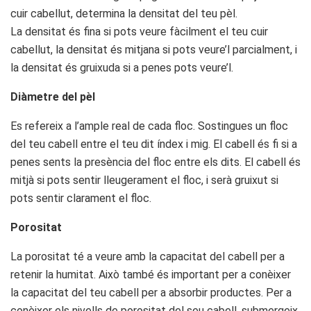
cuir cabellut, determina la densitat del teu pèl.
La densitat és fina si pots veure fàcilment el teu cuir
cabellut, la densitat és mitjana si pots veure’l parcialment, i
la densitat és gruixuda si a penes pots veure’l.
Diàmetre del pèl
Es refereix a l’ample real de cada floc. Sostingues un floc
del teu cabell entre el teu dit índex i mig. El cabell és fi si a
penes sents la presència del floc entre els dits. El cabell és
mitjà si pots sentir lleugerament el floc, i serà gruixut si
pots sentir clarament el floc.
Porositat
La porositat té a veure amb la capacitat del cabell per a
retenir la humitat. Això també és important per a conèixer
la capacitat del teu cabell per a absorbir productes. Per a
conèixer els nivells de porositat del seu cabell, submergeix