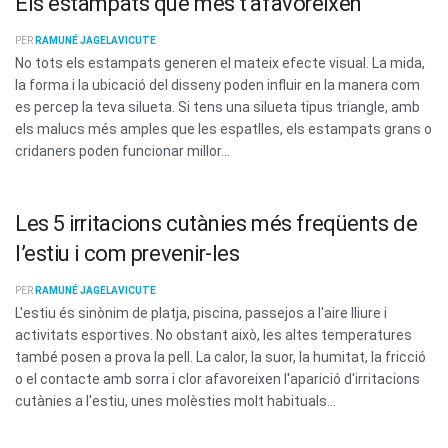
Els estampats que més t’afavoreixen
PER
RAMUNÉ JAGELAVICUTE
No tots els estampats generen el mateix efecte visual. La mida,
la forma i la ubicació del disseny poden influir en la manera com
es percep la teva silueta. Si tens una silueta tipus triangle, amb
els malucs més amples que les espatlles, els estampats grans o
cridaners poden funcionar millor...
Les 5 irritacions cutànies més freqüents de
l’estiu i com prevenir-les
PER
RAMUNÉ JAGELAVICUTE
L'estiu és sinònim de platja, piscina, passejos a l'aire lliure i
activitats esportives. No obstant això, les altes temperatures
també posen a prova la pell. La calor, la suor, la humitat, la fricció
o el contacte amb sorra i clor afavoreixen l'aparició d'irritacions
cutànies a l'estiu, unes molèsties molt habituals...