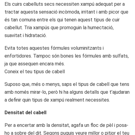
Els cuirs cabelluts secs necessiten xampú adequat per a
tractar aquesta sensació incòmoda, irritant i amb picor que
és tan comuna entre els qui tenen aquest tipus de cuir
cabellut. Tria xampús que promoguin la humectació,
suavitat i hidratació.
Evita totes aquestes fórmules voluminitzants i
enfortidores. Tampoc són bones les fórmules amb sulfats,
ja que assequen encara més.
Coneix el teu tipus de cabell
Suposo que, més o menys, saps el tipus de cabell que tens
amb només mirar-lo, però hi ha alguns detalls que t’ajudaran
a definir quin tipus de xampú realment necessites.
Densitat del cabell
Per a encertar amb la densitat, agafa un floc de pèl i posa-
ho a sobre del dit. Segons puguis veure millor o pitjor el teu