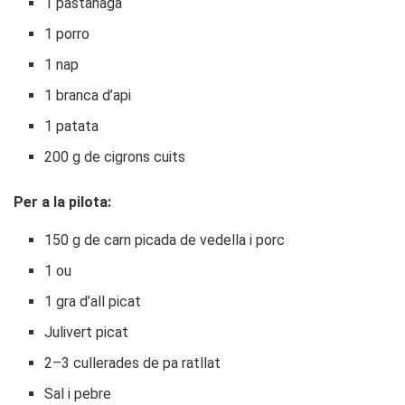
1 pastanaga
1 porro
1 nap
1 branca d’api
1 patata
200 g de cigrons cuits
Per a la pilota:
150 g de carn picada de vedella i porc
1 ou
1 gra d’all picat
Julivert picat
2–3 cullerades de pa ratllat
Sal i pebre