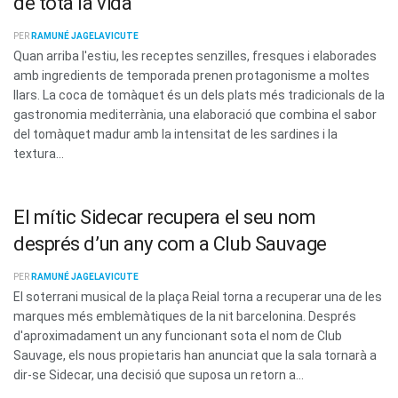
de tota la vida
PER
RAMUNÉ JAGELAVICUTE
Quan arriba l'estiu, les receptes senzilles, fresques i elaborades
amb ingredients de temporada prenen protagonisme a moltes
llars. La coca de tomàquet és un dels plats més tradicionals de la
gastronomia mediterrània, una elaboració que combina el sabor
del tomàquet madur amb la intensitat de les sardines i la
textura...
El mític Sidecar recupera el seu nom
després d’un any com a Club Sauvage
PER
RAMUNÉ JAGELAVICUTE
El soterrani musical de la plaça Reial torna a recuperar una de les
marques més emblemàtiques de la nit barcelonina. Després
d'aproximadament un any funcionant sota el nom de Club
Sauvage, els nous propietaris han anunciat que la sala tornarà a
dir-se Sidecar, una decisió que suposa un retorn a...