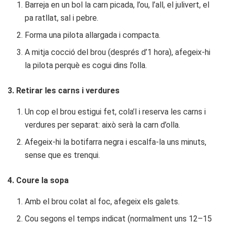
Barreja en un bol la carn picada, l’ou, l’all, el julivert, el
pa ratllat, sal i pebre.
Forma una pilota allargada i compacta.
A mitja cocció del brou (després d’1 hora), afegeix-hi
la pilota perquè es cogui dins l’olla.
3. Retirar les carns i verdures
Un cop el brou estigui fet, cola’l i reserva les carns i
verdures per separat: això serà la carn d’olla.
Afegeix-hi la botifarra negra i escalfa-la uns minuts,
sense que es trenqui.
4. Coure la sopa
Amb el brou colat al foc, afegeix els galets.
Cou segons el temps indicat (normalment uns 12–15