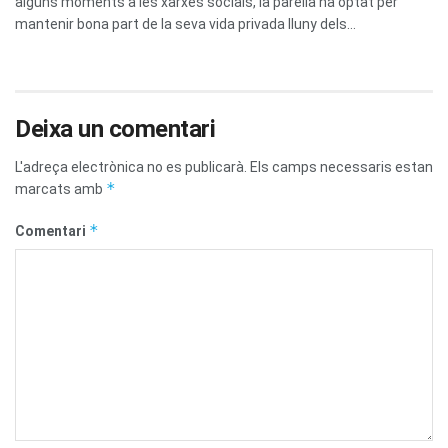
alguns moments a les xarxes socials, la parella ha optat per
mantenir bona part de la seva vida privada lluny dels...
Deixa un comentari
L'adreça electrònica no es publicarà.
Els camps necessaris estan
*
marcats amb
*
Comentari