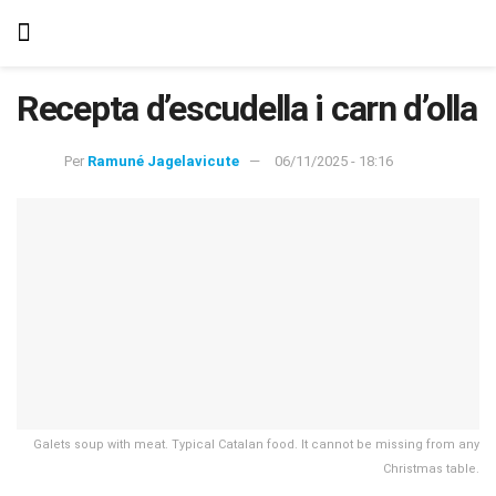
Recepta d’escudella i carn d’olla
Per
Ramuné Jagelavicute
06/11/2025 - 18:16
Galets soup with meat. Typical Catalan food. It cannot be missing from any
Christmas table.