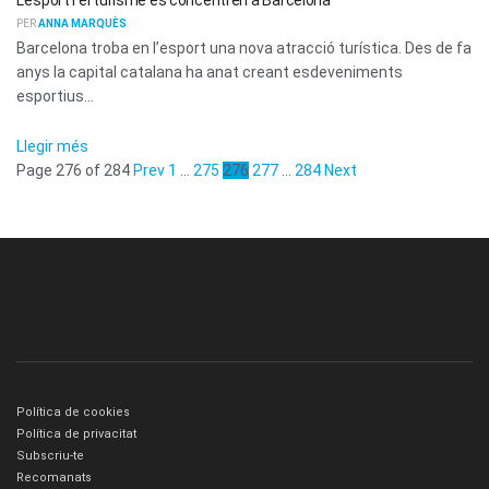
PER
ANNA MARQUÈS
Barcelona troba en l’esport una nova atracció turística. Des de fa
anys la capital catalana ha anat creant esdeveniments
esportius...
Llegir més
Page 276 of 284
Prev
1
…
275
276
277
…
284
Next
Política de cookies
Política de privacitat
Subscriu-te
Recomanats