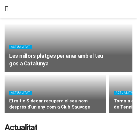
ACTUALITAT
Les millors platges per anar amb el teu
gos a Catalunya
ACTUALITAT
ACTUALITAT
El mític Sidecar recupera el seu nom
Torna a obr
després d’un any com a Club Sauvage
de Tennis
Actualitat
ACTUALITAT