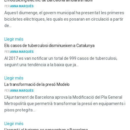
El nou Bicing elèctric de Barcelona arribarà a l’abril
PER
ANNA MARQUÈS
Aquest diumenge, el govern municipal ha presentat les primeres
bicicletes elèctriques, les quals es posaran en circulació a partir
de...
ACTUALITAT
Llegir més
Els casos de tuberculosi disminueixen a Catalunya
PER
ANNA MARQUÈS
Al 2017 es van notificar un total de 999 casos de tuberculosi,
seguint una tendència a la baixa que ja...
ACTUALITAT
Llegir més
La transformació de la presó Modelo
PER
ANNA MARQUÈS
L’Ajuntament de Barcelona aprova la Modificació del Pla General
Metropolità que permetrà transformar la presó en equipaments i
pisos protegits...
ACTUALITAT
Llegir més
L’esport i el turisme es concentren a Barcelona