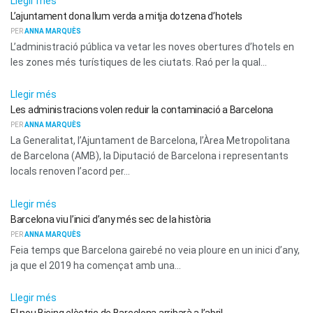
Llegir més
L’ajuntament dona llum verda a mitja dotzena d’hotels
PER
ANNA MARQUÈS
L’administració pública va vetar les noves obertures d’hotels en
les zones més turístiques de les ciutats. Raó per la qual...
ACTUALITAT
Llegir més
Les administracions volen reduir la contaminació a Barcelona
PER
ANNA MARQUÈS
La Generalitat, l’Ajuntament de Barcelona, l’Àrea Metropolitana
de Barcelona (AMB), la Diputació de Barcelona i representants
locals renoven l’acord per...
ACTUALITAT
Llegir més
Barcelona viu l’inici d’any més sec de la història
PER
ANNA MARQUÈS
Feia temps que Barcelona gairebé no veia ploure en un inici d’any,
ja que el 2019 ha començat amb una...
ACTUALITAT
Llegir més