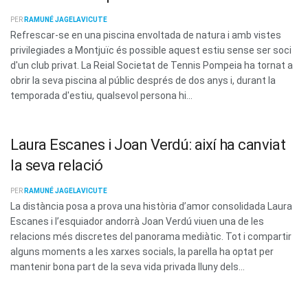
PER
RAMUNÉ JAGELAVICUTE
Refrescar-se en una piscina envoltada de natura i amb vistes
privilegiades a Montjuïc és possible aquest estiu sense ser soci
d'un club privat. La Reial Societat de Tennis Pompeia ha tornat a
obrir la seva piscina al públic després de dos anys i, durant la
temporada d'estiu, qualsevol persona hi...
Laura Escanes i Joan Verdú: així ha canviat
la seva relació
PER
RAMUNÉ JAGELAVICUTE
La distància posa a prova una història d’amor consolidada Laura
Escanes i l’esquiador andorrà Joan Verdú viuen una de les
relacions més discretes del panorama mediàtic. Tot i compartir
alguns moments a les xarxes socials, la parella ha optat per
mantenir bona part de la seva vida privada lluny dels...