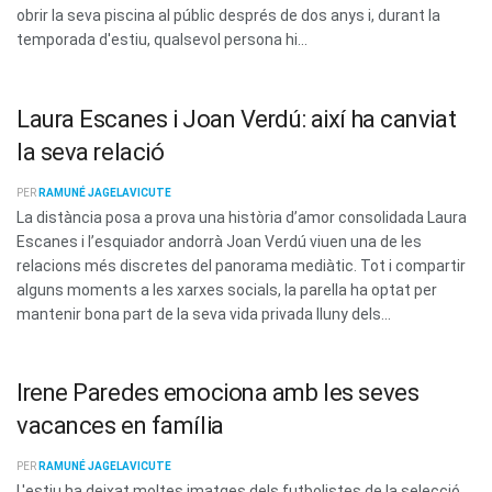
obrir la seva piscina al públic després de dos anys i, durant la
temporada d'estiu, qualsevol persona hi...
Laura Escanes i Joan Verdú: així ha canviat
la seva relació
PER
RAMUNÉ JAGELAVICUTE
La distància posa a prova una història d’amor consolidada Laura
Escanes i l’esquiador andorrà Joan Verdú viuen una de les
relacions més discretes del panorama mediàtic. Tot i compartir
alguns moments a les xarxes socials, la parella ha optat per
mantenir bona part de la seva vida privada lluny dels...
Irene Paredes emociona amb les seves
vacances en família
PER
RAMUNÉ JAGELAVICUTE
L'estiu ha deixat moltes imatges dels futbolistes de la selecció