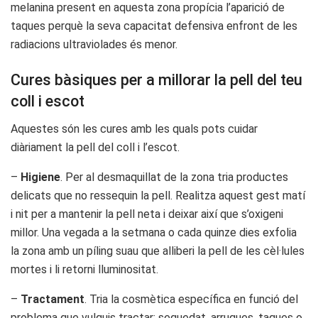
melanina present en aquesta zona propícia l’aparició de
taques perquè la seva capacitat defensiva enfront de les
radiacions ultraviolades és menor.
Cures bàsiques per a millorar la pell del teu
coll i escot
Aquestes són les cures amb les quals pots cuidar
diàriament la pell del coll i l’escot.
–
Higiene
. Per al desmaquillat de la zona tria productes
delicats que no ressequin la pell. Realitza aquest gest matí
i nit per a mantenir la pell neta i deixar així que s’oxigeni
millor. Una vegada a la setmana o cada quinze dies exfolia
la zona amb un píling suau que alliberi la pell de les cèl·lules
mortes i li retorni lluminositat.
–
Tractament
. Tria la cosmètica específica en funció del
problema que vulguis tractar: sequedat, arrugues, taques o