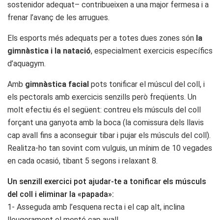
sostenidor adequat– contribueixen a una major fermesa i a
frenar l’avanç de les arrugues.
Els esports més adequats per a totes dues zones són
la
gimnàstica i la natació
, especialment exercicis específics
d’aquagym.
Amb
gimnàstica facial
pots tonificar el múscul del coll, i
els pectorals amb exercicis senzills però freqüents. Un
molt efectiu és el següent: contreu els músculs del coll
forçant una ganyota amb la boca (la comissura dels llavis
cap avall fins a aconseguir tibar i pujar els músculs del coll).
Realitza-ho tan sovint com vulguis, un mínim de 10 vegades
en cada ocasió, tibant 5 segons i relaxant 8.
Un senzill exercici pot ajudar-te a tonificar els músculs
del coll i eliminar la «papada»:
1- Asseguda amb l’esquena recta i el cap alt, inclina
lleugerament el mentó cap avall.