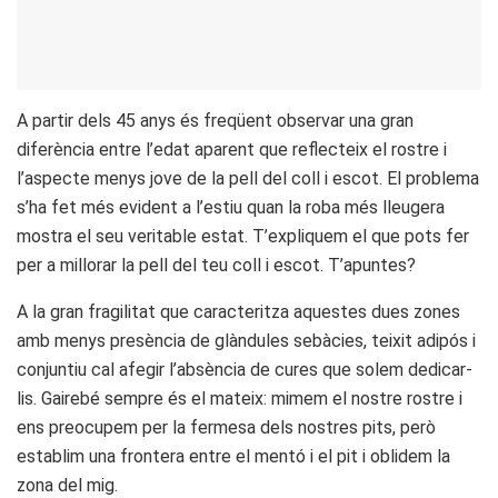
A partir dels 45 anys és freqüent observar una gran
diferència entre l’edat aparent que reflecteix el rostre i
l’aspecte menys jove de la pell del coll i escot. El problema
s’ha fet més evident a l’estiu quan la roba més lleugera
mostra el seu veritable estat. T’expliquem el que pots fer
per a millorar la pell del teu coll i escot. T’apuntes?
A la gran fragilitat que caracteritza aquestes dues zones
amb menys presència de glàndules sebàcies, teixit adipós i
conjuntiu cal afegir l’absència de cures que solem dedicar-
lis. Gairebé sempre és el mateix: mimem el nostre rostre i
ens preocupem per la fermesa dels nostres pits, però
establim una frontera entre el mentó i el pit i oblidem la
zona del mig.