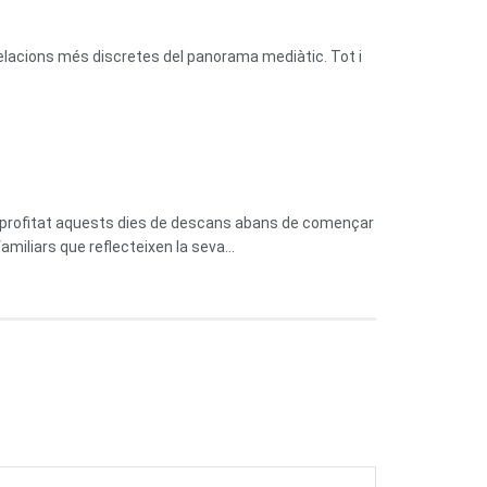
relacions més discretes del panorama mediàtic. Tot i
n aprofitat aquests dies de descans abans de començar
miliars que reflecteixen la seva...