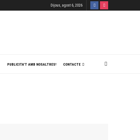
Dijous, agost 6, 2026
T
PUBLICITA’T AMB NOSALTRES!
CONTACTE