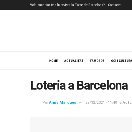
Vols anunciar-te a la revista la Torre de Barcelona?
Contacte
HOME
ACTUALITAT
FAMOSOS
OCI I CULTUR
Loteria a Barcelona
Per
Anna Marquès
23/12/2021 - 11:49
a
Actu