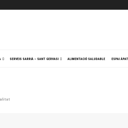
A
SERVEIS SARRIÀ – SANT GERVASI
ALIMENTACIÓ SALUDABLE
ESPAI ÀPA
alitat