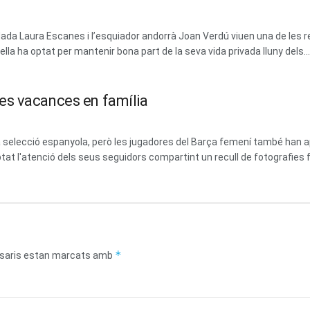
dada Laura Escanes i l’esquiador andorrà Joan Verdú viuen una de les 
la ha optat per mantenir bona part de la seva vida privada lluny dels...
es vacances en família
 la selecció espanyola, però les jugadores del Barça femení també ha
at l'atenció dels seus seguidors compartint un recull de fotografies fa
*
saris estan marcats amb