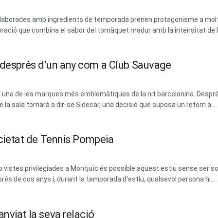
 i elaborades amb ingredients de temporada prenen protagonisme a mol
ració que combina el sabor del tomàquet madur amb la intensitat de les
m després d’un any com a Club Sauvage
erar una de les marques més emblemàtiques de la nit barcelonina. Des
la sala tornarà a dir-se Sidecar, una decisió que suposa un retorn a...
Societat de Tennis Pompeia
vistes privilegiades a Montjuïc és possible aquest estiu sense ser soci
prés de dos anys i, durant la temporada d'estiu, qualsevol persona hi...
anviat la seva relació