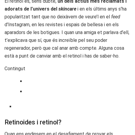
El retinol és, sens dubte,
un dels actius més reclamats i
adorats de l’univers del
skincare
i en els últims anys s’ha
popularitzat tant que no deixàvem de veure’l en el
feed
d’Instagram, en les revistes i espais de bellesa i en els
aparadors de les botigues. I quan una amiga et parlava d’ell,
t’explicava que sí, que és increïble pel seu poder
regenerador, però que cal anar amb compte. Alguna cosa
està a punt de canviar amb el retinol i has de saber-ho.
Contingut
Retinoides i retinol?
Quan ens endinsem en el desafiament de provar els