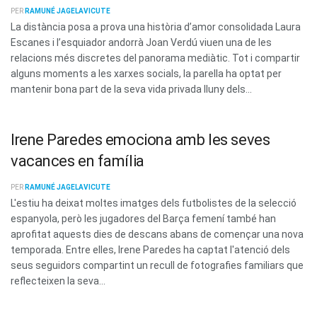
PER
RAMUNÉ JAGELAVICUTE
La distància posa a prova una història d’amor consolidada Laura
Escanes i l’esquiador andorrà Joan Verdú viuen una de les
relacions més discretes del panorama mediàtic. Tot i compartir
alguns moments a les xarxes socials, la parella ha optat per
mantenir bona part de la seva vida privada lluny dels...
Irene Paredes emociona amb les seves
vacances en família
PER
RAMUNÉ JAGELAVICUTE
L'estiu ha deixat moltes imatges dels futbolistes de la selecció
espanyola, però les jugadores del Barça femení també han
aprofitat aquests dies de descans abans de començar una nova
temporada. Entre elles, Irene Paredes ha captat l'atenció dels
seus seguidors compartint un recull de fotografies familiars que
reflecteixen la seva...