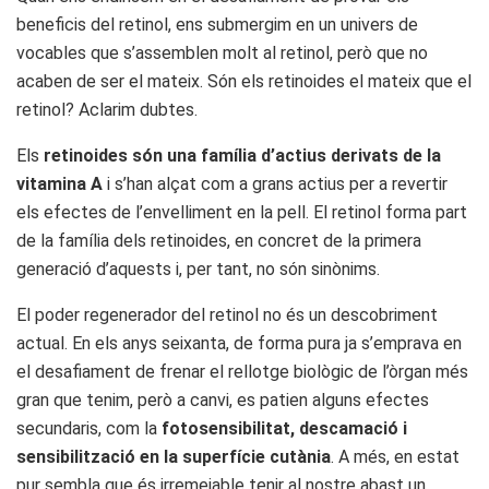
beneficis del retinol, ens submergim en un univers de
vocables que s’assemblen molt al retinol, però que no
acaben de ser el mateix. Són els retinoides el mateix que el
retinol? Aclarim dubtes.
Els
retinoides són una família d’actius derivats de la
vitamina A
i s’han alçat com a grans actius per a revertir
els efectes de l’envelliment en la pell. El retinol forma part
de la família dels retinoides, en concret de la primera
generació d’aquests i, per tant, no són sinònims.
El poder regenerador del retinol no és un descobriment
actual. En els anys seixanta, de forma pura ja s’emprava en
el desafiament de frenar el rellotge biològic de l’òrgan més
gran que tenim, però a canvi, es patien alguns efectes
secundaris, com la
fotosensibilitat, descamació i
sensibilització en la superfície cutània
. A més, en estat
pur sembla que és irremeiable tenir al nostre abast un