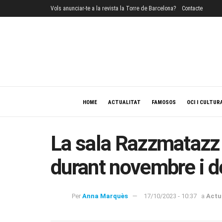
Vols anunciar-te a la revista la Torre de Barcelona?
Contacte
HOME
ACTUALITAT
FAMOSOS
OCI I CULTUR
La sala Razzmatazz 
durant novembre i 
Per
Anna Marquès
17/10/2023 - 10:37
a
Actu