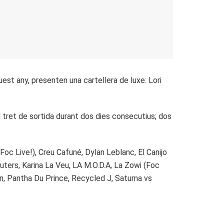
est any, presenten una cartellera de luxe: Lori
l tret de sortida durant dos dies consecutius; dos
Foc Live!), Creu Cafuné, Dylan Leblanc, El Canijo
auters, Karina La Veu, LA M.O.D.A, La Zowi (Foc
n, Pantha Du Prince, Recycled J, Saturna vs