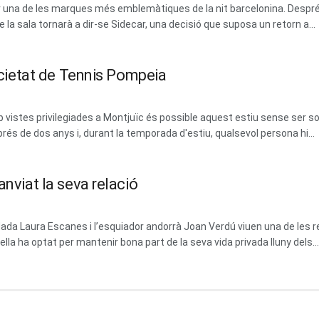
erar una de les marques més emblemàtiques de la nit barcelonina. Des
la sala tornarà a dir-se Sidecar, una decisió que suposa un retorn a...
Societat de Tennis Pompeia
vistes privilegiades a Montjuïc és possible aquest estiu sense ser soci
prés de dos anys i, durant la temporada d'estiu, qualsevol persona hi...
anviat la seva relació
dada Laura Escanes i l’esquiador andorrà Joan Verdú viuen una de les 
la ha optat per mantenir bona part de la seva vida privada lluny dels...