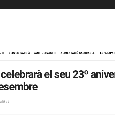
A
SERVEIS SARRIÀ – SANT GERVASI
ALIMENTACIÓ SALUDABLE
ESPAI ÀPA
celebrarà el seu 23º aniv
desembre
alitat