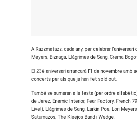
A Razzmatazz, cada any, per celebrar l’aniversari
Meyers, Biznaga, Llàgrimes de Sang, Crema Bogot
El 23è aniversari arrancarà l’1 de novembre amb a
concerts per als que ja han fet sold out.
També se sumaran a la festa (per ordre alfabètic)
de Jerez, Enemic Interior, Fear Factory, French 79
Live!), Llàgrimes de Sang, Larkin Poe, Lori Meye
Saturnazos, The Kleejos Band i Wedge.