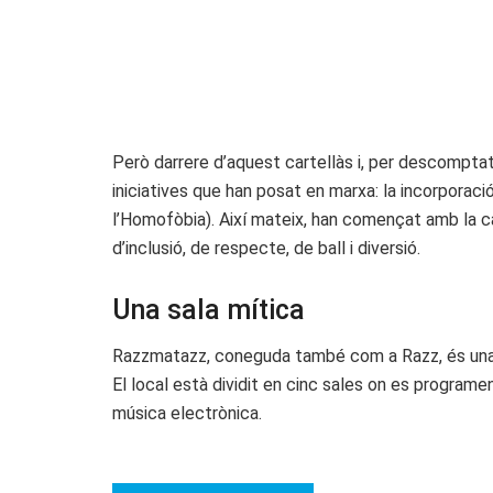
Però darrere d’aquest cartellàs i, per descomptat
iniciatives que han posat en marxa: la incorporació
l’Homofòbia). Així mateix, han començat amb la cam
d’inclusió, de respecte, de ball i diversió.
Una sala mítica
Razzmatazz, coneguda també com a Razz, és una di
El local està dividit en cinc sales on es programen
música electrònica.