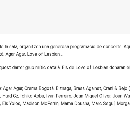
 de la sala, organitzen una generosa programació de concerts. Aqu
à, Agar Agar, Love of Lesbian…
quest darrer grup mític català. Els de Love of Lesbian donaran e
: Agar Agar, Crema Bogotà, Biznaga, Brass Against, Crani & Bejo (
, Hard Gz, Ichiko Aoba, Ivan Ferreiro, Joan Miquel Oliver, Joan W
rs, Els Yolos, Madison McFerrin, Mama Dousha, Marc Seguí, Morga