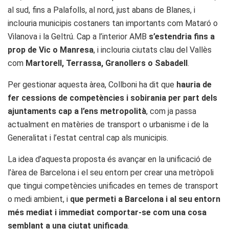
al sud, fins a Palafolls, al nord, just abans de Blanes, i
inclouria municipis costaners tan importants com Mataró o
Vilanova i la Geltrú. Cap a l’interior AMB
s’estendria fins a
prop de Vic o Manresa
, i inclouria ciutats clau del Vallès
com
Martorell, Terrassa, Granollers o Sabadell
.
Per gestionar aquesta àrea, Collboni ha dit que
hauria de
fer cessions de competències i sobirania per part dels
ajuntaments cap a l’ens metropolità
, com ja passa
actualment en matèries de transport o urbanisme i de la
Generalitat i l’estat central cap als municipis.
La idea d’aquesta proposta és avançar en la unificació de
l’àrea de Barcelona i el seu entorn per crear una metròpoli
que tingui competències unificades en temes de transport
o medi ambient, i
que permeti a Barcelona i al seu entorn
més mediat i immediat comportar-se com una cosa
semblant a una ciutat unificada
.