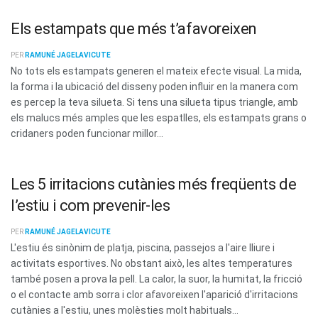
Els estampats que més t’afavoreixen
PER
RAMUNÉ JAGELAVICUTE
No tots els estampats generen el mateix efecte visual. La mida,
la forma i la ubicació del disseny poden influir en la manera com
es percep la teva silueta. Si tens una silueta tipus triangle, amb
els malucs més amples que les espatlles, els estampats grans o
cridaners poden funcionar millor...
Les 5 irritacions cutànies més freqüents de
l’estiu i com prevenir-les
PER
RAMUNÉ JAGELAVICUTE
L'estiu és sinònim de platja, piscina, passejos a l'aire lliure i
activitats esportives. No obstant això, les altes temperatures
també posen a prova la pell. La calor, la suor, la humitat, la fricció
o el contacte amb sorra i clor afavoreixen l'aparició d'irritacions
cutànies a l'estiu, unes molèsties molt habituals...