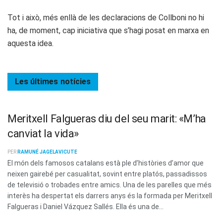
Tot i això, més enllà de les declaracions de Collboni no hi
ha, de moment, cap iniciativa que s’hagi posat en marxa en
aquesta idea.
Les últimes
notícies
Meritxell Falgueras diu del seu marit: «M’ha
canviat la vida»
PER
RAMUNÉ JAGELAVICUTE
El món dels famosos catalans està ple d’històries d’amor que
neixen gairebé per casualitat, sovint entre platós, passadissos
de televisió o trobades entre amics. Una de les parelles que més
interès ha despertat els darrers anys és la formada per Meritxell
Falgueras i Daniel Vázquez Sallés. Ella és una de...