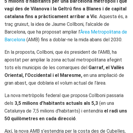
5 milions d’habitants per una Barcelona metrópoli i que
vagi des de Vilanova i la Geltrú fins a Blanes i de capital
catalana fins a pràcticament arribar a Vic
. Aquesta és, a
traç gruixut, la idea de Jaume Collboni, l’alcalde de
Barcelona, ​​que ha proposat ampliar l’
Àrea Metropolitana de
Barcelona
(AMB) fins a doblar-ne la mida abans del 2030.
En la proposta, Collboni, que és president de l’AMB, ha
apostat per ampliar la zona actual metropolitana afegint
tots els municipis de les comarques del
Garraf, el Vallès
Oriental, l’Occidental i el Maresme,
en una ampliació de
gran abast, que doblaria el volum actual de l’àrea.
La nova metròpolis federal que proposa Collboni passaria
dels
3,5 milions d’habitants actuals als 5,3
(en una
Catalunya de 7,5 milions d’habitants) i entendria
el radi uns
50 quilòmetres en cada direcció
.
Així, la nova AMB s’estendria per la costa des de Cubelles,