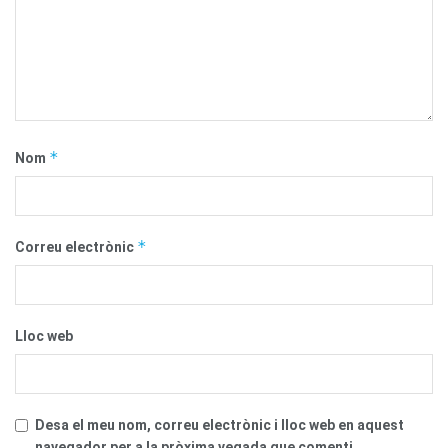
*
Nom
*
Correu electrònic
Lloc web
Desa el meu nom, correu electrònic i lloc web en aquest
navegador per a la pròxima vegada que comenti.