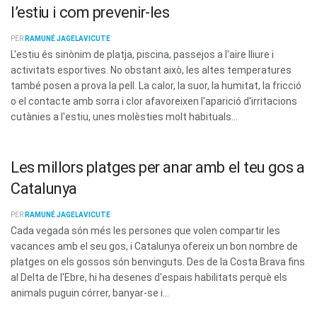
l’estiu i com prevenir-les
PER
RAMUNÉ JAGELAVICUTE
L'estiu és sinònim de platja, piscina, passejos a l'aire lliure i
activitats esportives. No obstant això, les altes temperatures
també posen a prova la pell. La calor, la suor, la humitat, la fricció
o el contacte amb sorra i clor afavoreixen l'aparició d'irritacions
cutànies a l'estiu, unes molèsties molt habituals...
Les millors platges per anar amb el teu gos a
Catalunya
PER
RAMUNÉ JAGELAVICUTE
Cada vegada són més les persones que volen compartir les
vacances amb el seu gos, i Catalunya ofereix un bon nombre de
platges on els gossos són benvinguts. Des de la Costa Brava fins
al Delta de l'Ebre, hi ha desenes d'espais habilitats perquè els
animals puguin córrer, banyar-se i...