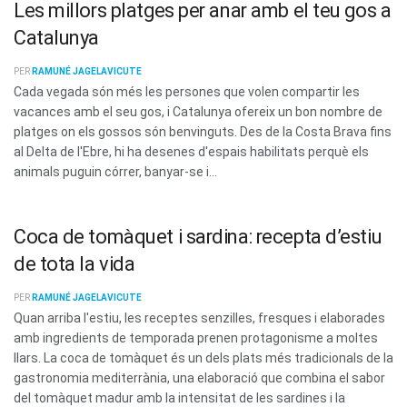
Les millors platges per anar amb el teu gos a
Catalunya
PER
RAMUNÉ JAGELAVICUTE
Cada vegada són més les persones que volen compartir les
vacances amb el seu gos, i Catalunya ofereix un bon nombre de
platges on els gossos són benvinguts. Des de la Costa Brava fins
al Delta de l'Ebre, hi ha desenes d'espais habilitats perquè els
animals puguin córrer, banyar-se i...
Coca de tomàquet i sardina: recepta d’estiu
de tota la vida
PER
RAMUNÉ JAGELAVICUTE
Quan arriba l'estiu, les receptes senzilles, fresques i elaborades
amb ingredients de temporada prenen protagonisme a moltes
llars. La coca de tomàquet és un dels plats més tradicionals de la
gastronomia mediterrània, una elaboració que combina el sabor
del tomàquet madur amb la intensitat de les sardines i la