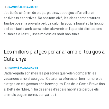
PER
RAMUNÉ JAGELAVICUTE
L'estiu és sinònim de platja, piscina, passejos a l'aire lliure i
activitats esportives. No obstant això, les altes temperatures
també posen a prova la pell. La calor, la suor, la humitat, la fricció
o el contacte amb sorra i clor afavoreixen l'aparició d'irritacions
cutànies a l'estiu, unes molèsties molt habituals...
Les millors platges per anar amb el teu gos a
Catalunya
PER
RAMUNÉ JAGELAVICUTE
Cada vegada són més les persones que volen compartir les
vacances amb el seu gos, i Catalunya ofereix un bon nombre de
platges on els gossos són benvinguts. Des de la Costa Brava fins
al Delta de l'Ebre, hi ha desenes d'espais habilitats perquè els
animals puguin córrer, banyar-se i...