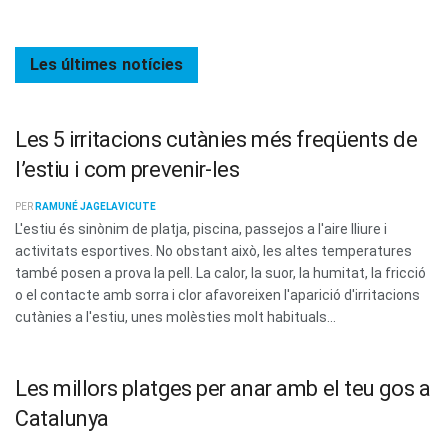
Les últimes
notícies
Les 5 irritacions cutànies més freqüents de
l’estiu i com prevenir-les
PER
RAMUNÉ JAGELAVICUTE
L'estiu és sinònim de platja, piscina, passejos a l'aire lliure i
activitats esportives. No obstant això, les altes temperatures
també posen a prova la pell. La calor, la suor, la humitat, la fricció
o el contacte amb sorra i clor afavoreixen l'aparició d'irritacions
cutànies a l'estiu, unes molèsties molt habituals...
Les millors platges per anar amb el teu gos a
Catalunya