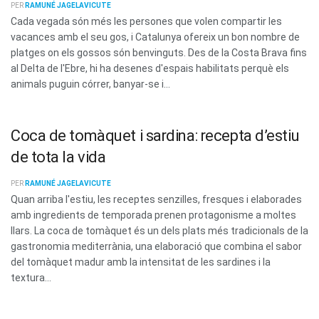
PER
RAMUNÉ JAGELAVICUTE
Cada vegada són més les persones que volen compartir les
vacances amb el seu gos, i Catalunya ofereix un bon nombre de
platges on els gossos són benvinguts. Des de la Costa Brava fins
al Delta de l'Ebre, hi ha desenes d'espais habilitats perquè els
animals puguin córrer, banyar-se i...
Coca de tomàquet i sardina: recepta d’estiu
de tota la vida
PER
RAMUNÉ JAGELAVICUTE
Quan arriba l'estiu, les receptes senzilles, fresques i elaborades
amb ingredients de temporada prenen protagonisme a moltes
llars. La coca de tomàquet és un dels plats més tradicionals de la
gastronomia mediterrània, una elaboració que combina el sabor
del tomàquet madur amb la intensitat de les sardines i la
textura...