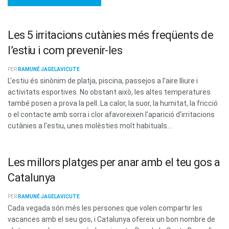
Les 5 irritacions cutànies més freqüents de
l’estiu i com prevenir-les
PER
RAMUNÉ JAGELAVICUTE
L'estiu és sinònim de platja, piscina, passejos a l'aire lliure i
activitats esportives. No obstant això, les altes temperatures
també posen a prova la pell. La calor, la suor, la humitat, la fricció
o el contacte amb sorra i clor afavoreixen l'aparició d'irritacions
cutànies a l'estiu, unes molèsties molt habituals...
Les millors platges per anar amb el teu gos a
Catalunya
PER
RAMUNÉ JAGELAVICUTE
Cada vegada són més les persones que volen compartir les
vacances amb el seu gos, i Catalunya ofereix un bon nombre de