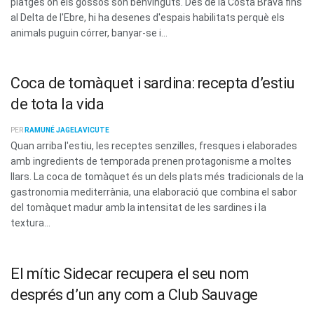
platges on els gossos són benvinguts. Des de la Costa Brava fins
al Delta de l'Ebre, hi ha desenes d'espais habilitats perquè els
animals puguin córrer, banyar-se i...
Coca de tomàquet i sardina: recepta d’estiu
de tota la vida
PER
RAMUNÉ JAGELAVICUTE
Quan arriba l'estiu, les receptes senzilles, fresques i elaborades
amb ingredients de temporada prenen protagonisme a moltes
llars. La coca de tomàquet és un dels plats més tradicionals de la
gastronomia mediterrània, una elaboració que combina el sabor
del tomàquet madur amb la intensitat de les sardines i la
textura...
El mític Sidecar recupera el seu nom
després d’un any com a Club Sauvage