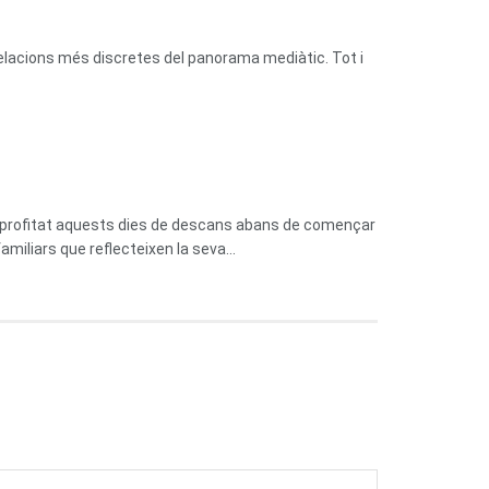
relacions més discretes del panorama mediàtic. Tot i
n aprofitat aquests dies de descans abans de començar
miliars que reflecteixen la seva...