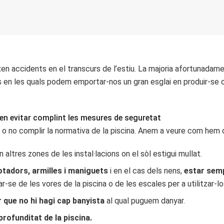
xen accidents en el transcurs de l’estiu. La majoria afortunada
ns en les quals podem emportar-nos un gran esglai en produir-se of
den evitar complint les mesures de seguretat
 o no complir la normativa de la piscina. Anem a veure com hem d’
n altres zones de les instal·lacions on el sòl estigui mullat.
otadors, armilles i maniguets
i en el cas dels nens,
estar semp
ar-se de les vores de la piscina o de les escales per a utilitzar-l
r que no hi hagi cap banyista
al qual puguem danyar.
rofunditat de la piscina.