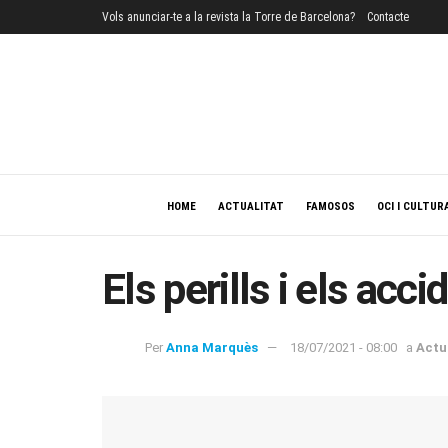
Vols anunciar-te a la revista la Torre de Barcelona?
Contacte
HOME
ACTUALITAT
FAMOSOS
OCI I CULTUR
Els perills i els acc
Per
Anna Marquès
18/07/2021 - 08:00
a
Actu