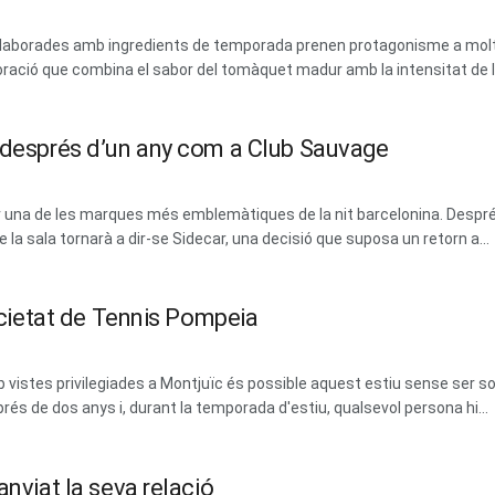
 i elaborades amb ingredients de temporada prenen protagonisme a mol
ració que combina el sabor del tomàquet madur amb la intensitat de les
m després d’un any com a Club Sauvage
erar una de les marques més emblemàtiques de la nit barcelonina. Des
la sala tornarà a dir-se Sidecar, una decisió que suposa un retorn a...
Societat de Tennis Pompeia
vistes privilegiades a Montjuïc és possible aquest estiu sense ser soci
prés de dos anys i, durant la temporada d'estiu, qualsevol persona hi...
anviat la seva relació