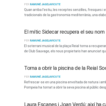
PER
RAMUNÉ JAGELAVICUTE
Quan arriba l'estiu, les receptes senzilles, fresques
tradicionals de la gastronomia mediterrània, una elabo
El mític Sidecar recupera el seu no
PER
RAMUNÉ JAGELAVICUTE
El soterrani musical de la plaça Reial torna a recup
de Club Sauvage, els nous propietaris han anunciat que 
Torna a obrir la piscina de la Reial 
PER
RAMUNÉ JAGELAVICUTE
Refrescar-se en una piscina envoltada de natura i amb 
Pompeia ha tornat a obrir la seva piscina al públic des
Laura Escanes i Joan Verdú: així ha c