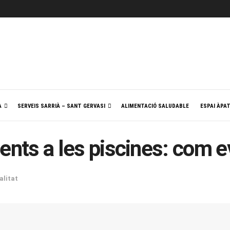
A
SERVEIS SARRIÀ – SANT GERVASI
ALIMENTACIÓ SALUDABLE
ESPAI ÀPA
idents a les piscines: com e
alitat