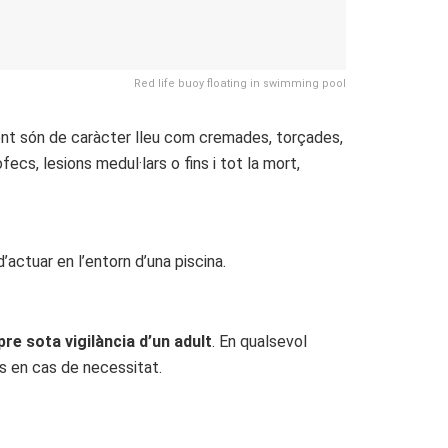
Red life buoy floating in swimming pool
ment són de caràcter lleu com cremades, torçades,
ecs, lesions medul·lars o fins i tot la mort,
actuar en l’entorn d’una piscina.
re sota vigilància d’un adult
. En qualsevol
os en cas de necessitat.