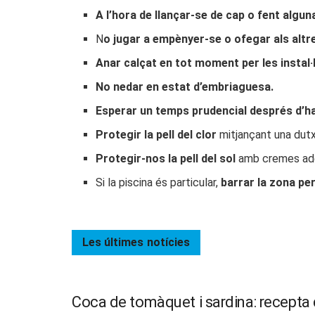
A l’hora de llançar-se de cap o fent algun
N
o jugar a empènyer-se o ofegar als altr
Anar calçat en tot moment per les instal·
No nedar en estat d’embriaguesa.
Esperar un temps prudencial després d’h
Protegir la pell del clor
mitjançant una dutx
Protegir-nos la pell del sol
amb cremes ade
Si la piscina és particular,
barrar la zona pe
Les últimes
notícies
Coca de tomàquet i sardina: recepta d