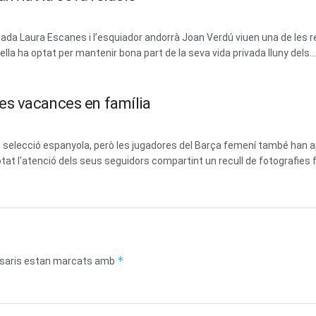
dada Laura Escanes i l’esquiador andorrà Joan Verdú viuen una de les 
la ha optat per mantenir bona part de la seva vida privada lluny dels...
es vacances en família
 la selecció espanyola, però les jugadores del Barça femení també ha
at l'atenció dels seus seguidors compartint un recull de fotografies fa
*
saris estan marcats amb