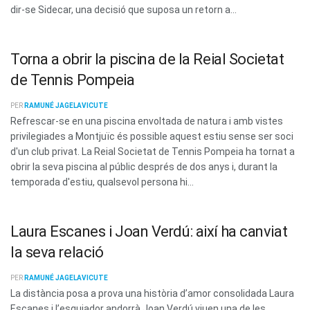
dir-se Sidecar, una decisió que suposa un retorn a...
Torna a obrir la piscina de la Reial Societat
de Tennis Pompeia
PER
RAMUNÉ JAGELAVICUTE
Refrescar-se en una piscina envoltada de natura i amb vistes
privilegiades a Montjuïc és possible aquest estiu sense ser soci
d'un club privat. La Reial Societat de Tennis Pompeia ha tornat a
obrir la seva piscina al públic després de dos anys i, durant la
temporada d'estiu, qualsevol persona hi...
Laura Escanes i Joan Verdú: així ha canviat
la seva relació
PER
RAMUNÉ JAGELAVICUTE
La distància posa a prova una història d’amor consolidada Laura
Escanes i l’esquiador andorrà Joan Verdú viuen una de les