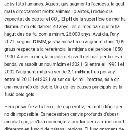
activitats humanes. Aquest gas augmenta l’acidesa, la qual
mata directament molts animals i plantes, i redueix la
capacitat de captar el CO₂. El pH de la superfície de mar ha
disminuït en els darrers 40 anys i és el més baix que hi ha
hagut des de fa, com a mínim, 26.000 anys. Avui dia, l’any
2021, segons l’OMM, ja s’ha arribat a un augment d’uns 1,09
graus respecte a la referència, la mitjana del període 1850
1900. A més a més, la pujada del nivell del mar, per la seva
banda, va assolir un nou màxim el 2021. Si entre el 1993 i el
2002 l’augment mitjà va ser de 2,1 mil·límetres per any,
entre el 2013 i el 2021 va ser de 4,4 mil·límetres, és a dir,
una mica més del doble. Una de les causes principals és la
fusió dels gels.
Però posar fre a tot això, de cop i volta, és molt difícil per
no dir impossible. Es necessiten canvis profunds d’abast
mundial que, ja s’han començat a produir però a ritmes molt
diferents en funció de països i regions. El funcionament de