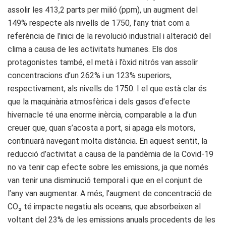
assolir les 413,2 parts per milió (ppm), un augment del
149% respecte als nivells de 1750, l’any triat com a
referència de l’inici de la revolució industrial i alteració del
clima a causa de les activitats humanes. Els dos
protagonistes també, el metà i l’òxid nitrós van assolir
concentracions d’un 262% i un 123% superiors,
respectivament, als nivells de 1750. I el que està clar és
que la maquinària atmosfèrica i dels gasos d’efecte
hivernacle té una enorme inèrcia, comparable a la d’un
creuer que, quan s’acosta a port, si apaga els motors,
continuarà navegant molta distància. En aquest sentit, la
reducció d’activitat a causa de la pandèmia de la Covid-19
no va tenir cap efecte sobre les emissions, ja que només
van tenir una disminució temporal i que en el conjunt de
l’any van augmentar. A més, l’augment de concentració de
CO₂ té impacte negatiu als oceans, que absorbeixen al
voltant del 23% de les emissions anuals procedents de les