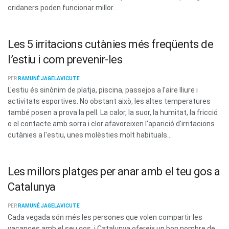
cridaners poden funcionar millor...
Les 5 irritacions cutànies més freqüents de
l’estiu i com prevenir-les
PER
RAMUNÉ JAGELAVICUTE
L'estiu és sinònim de platja, piscina, passejos a l'aire lliure i
activitats esportives. No obstant això, les altes temperatures
també posen a prova la pell. La calor, la suor, la humitat, la fricció
o el contacte amb sorra i clor afavoreixen l'aparició d'irritacions
cutànies a l'estiu, unes molèsties molt habituals...
Les millors platges per anar amb el teu gos a
Catalunya
PER
RAMUNÉ JAGELAVICUTE
Cada vegada són més les persones que volen compartir les
vacances amb el seu gos, i Catalunya ofereix un bon nombre de