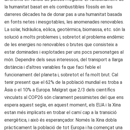
la humanitat basat en els combustibles fòssils en les
darreres dècades ha de donar pas a una humanitat basada
en fonts netes i inesgotables, les anomenades renovables.
La solar, hidràulica, eòlica, geotèrmica, biomassa, etc. són la
solució a molts problemes i, sobretot al problema endèmic
de les energies no renovables o brutes que consisteix a
estar dominades i explotades per uns pocs personatges al
món. Dependre dels seus interessos, del transport a llarga
distància i d’altres variables fa que faci feble el
funcionament del planeta i, sobretot el fa molt brut. Cal
tenir present que el 62% de la població mundial es troba a
Àsia o el 10% a Europa. Malgrat que 2/3 dels científics
vinculats al COP26 són clarament pessimistes del que ens
espera aquest segle, en aquest moment, els EUA i la Xina
estan més implicats en trobar el camí cap a la transició
energètica, i això és esperançador. Només la Xina dobla
pràcticament la població de tot Europa i ha començat una