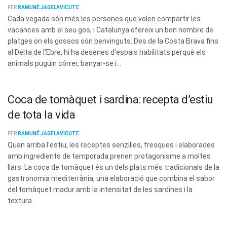
PER
RAMUNÉ JAGELAVICUTE
Cada vegada són més les persones que volen compartir les
vacances amb el seu gos, i Catalunya ofereix un bon nombre de
platges on els gossos són benvinguts. Des de la Costa Brava fins
al Delta de l'Ebre, hi ha desenes d'espais habilitats perquè els
animals puguin córrer, banyar-se i...
Coca de tomàquet i sardina: recepta d’estiu
de tota la vida
PER
RAMUNÉ JAGELAVICUTE
Quan arriba l'estiu, les receptes senzilles, fresques i elaborades
amb ingredients de temporada prenen protagonisme a moltes
llars. La coca de tomàquet és un dels plats més tradicionals de la
gastronomia mediterrània, una elaboració que combina el sabor
del tomàquet madur amb la intensitat de les sardines i la
textura...