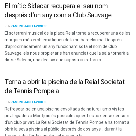
El mític Sidecar recupera el seu nom
després d’un any com a Club Sauvage
PER
RAMUNÉ JAGELAVICUTE
El soterrani musical de la plaça Reial torna a recuperar una de les
marques més emblemàtiques de la nit barcelonina. Després
d'aproximadament un any funcionant sota el nom de Club
Sauvage, els nous propietaris han anunciat que la sala tornarà a
dir-se Sidecar, una decisió que suposa un retorn a...
Torna a obrir la piscina de la Reial Societat
de Tennis Pompeia
PER
RAMUNÉ JAGELAVICUTE
Refrescar-se en una piscina envoltada de natura i amb vistes
privilegiades a Montjuïc és possible aquest estiu sense ser soci
d'un club privat. La Reial Societat de Tennis Pompeia ha tornat a
obrir la seva piscina al públic després de dos anys i, durant la
temporada d'estiu, qualsevol persona hi...