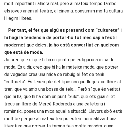
molt important i alhora real, però al mateix temps també
els joves anem al teatre, al cinema, consumim molta cultura
i llegim llibres.
–
Per tant, el fet que algú es presenti com “cultureta” i
hi hagi la tendència de portar-ho tot més cap a l’estil
modernet que deies, ja ho està convertint en quelcom
que està de moda.
Jo crec que sí que hi ha un punt que estigui una mica de
moda. És a dir, crec que hi ha la mateixa moda, que potser
de vegades crea una mica de rebuig el fet de tenir
“cultureta”. És l’exemple del típic noi que llegeix un llibre al
tren, que va amb una bossa de tela… Però sí que és veritat
que hi ha, que hi ha com un punt “xulo”, que ets guai si et
treus un llibre de Mercè Rodoreda a una cafeteria i
romàntic, poses una mica aquella situació. Llavors això està
molt bé perquè al mateix temps estem normalitzant una
literatura que potser fa temps feia molta mandra, quan