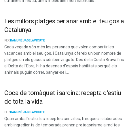
cutànies a l'estiu, unes molèsties molt habituals...
Les millors platges per anar amb el teu gos a
Catalunya
PER
RAMUNÉ JAGELAVICUTE
Cada vegada són més les persones que volen compartir les
vacances amb el seu gos, i Catalunya ofereix un bon nombre de
platges on els gossos són benvinguts. Des de la Costa Brava fins
al Delta de l'Ebre, hi ha desenes d'espais habilitats perquè els
animals puguin córrer, banyar-se i...
Coca de tomàquet i sardina: recepta d’estiu
de tota la vida
PER
RAMUNÉ JAGELAVICUTE
Quan arriba l'estiu, les receptes senzilles, fresques i elaborades
amb ingredients de temporada prenen protagonisme a moltes