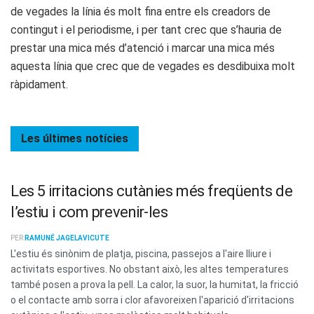
de vegades la línia és molt fina entre els creadors de
contingut i el periodisme, i per tant crec que s’hauria de
prestar una mica més d’atenció i marcar una mica més
aquesta línia que crec que de vegades es desdibuixa molt
ràpidament.
Les últimes
notícies
Les 5 irritacions cutànies més freqüents de
l’estiu i com prevenir-les
PER
RAMUNÉ JAGELAVICUTE
L'estiu és sinònim de platja, piscina, passejos a l'aire lliure i
activitats esportives. No obstant això, les altes temperatures
també posen a prova la pell. La calor, la suor, la humitat, la fricció
o el contacte amb sorra i clor afavoreixen l'aparició d'irritacions