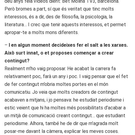
deu anys feia vídeos dient: Bet Molina TV3, Barcelona.
Però bromes a part, sí que és veritat que tinc molts
interessos, és a dir, des de filosofia, la psicologia, la
literatura… I crec que tenir aquests interessos, et permet
apropar-te a molts mons diferents.
–
I en algun moment decideixes fer el salt a les xarxes.
Això surt innat, o et proposes començar a crear
contingut?
Realment m’ho vaig proposar. He acabat la carrera fa
relativament poc, farà un any i poc. I vaig pensar que el fet
de fer contingut m’obria moltes portes en el món
comunicatiu. Jo veia que molts creadors de contingut
acabaven a mitjans, i jo pensava: he estudiat periodisme i
estic veient que hi ha moltes més possibilitats d’acabar a
un mitjà de comunicació creant contingut… que estudiant
periodisme. Alhora, també he de dir que m’agrada molt
posar-me davant la càmera, explicar les meves coses.