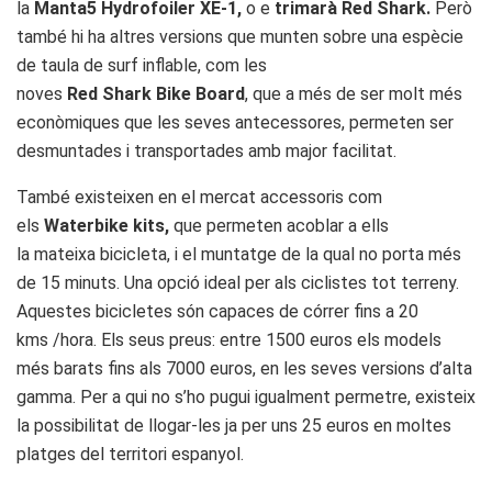
la
Manta5 Hydrofoiler XE-1,
o e
trimarà Red Shark.
Però
també hi ha altres versions que munten sobre una espècie
de taula de surf inflable, com les
noves
Red Shark Bike Board
, que a més de ser molt més
econòmiques que les seves antecessores, permeten ser
desmuntades i transportades amb major facilitat.
També existeixen en el mercat accessoris com
els
Waterbike kits,
que permeten acoblar a ells
la mateixa bicicleta, i el muntatge de la qual no porta més
de 15 minuts. Una opció ideal per als ciclistes tot terreny.
Aquestes bicicletes són capaces de córrer fins a 20
kms /hora. Els seus preus: entre 1500 euros els models
més barats fins als 7000 euros, en les seves versions d’alta
gamma. Per a qui no s’ho pugui igualment permetre, existeix
la possibilitat de llogar-les ja per uns 25 euros en moltes
platges del territori espanyol.