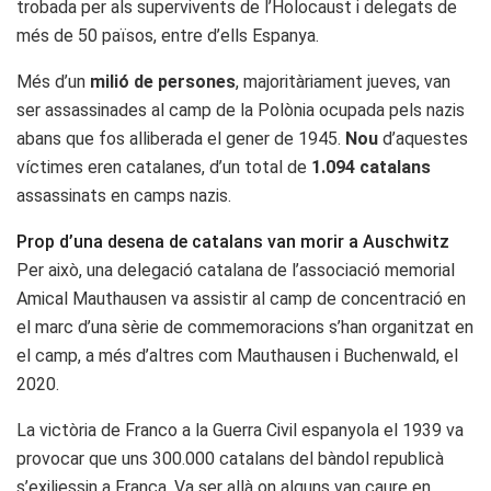
trobada per als supervivents de l’Holocaust i delegats de
més de 50 països, entre d’ells Espanya.
Més d’un
milió de persones
, majoritàriament jueves, van
ser assassinades al camp de la Polònia ocupada pels nazis
abans que fos alliberada el gener de 1945.
Nou
d’aquestes
víctimes eren catalanes, d’un total de
1.094 catalans
assassinats en camps nazis.
Prop d’una desena de catalans van morir a Auschwitz
Per això, una delegació catalana de l’associació memorial
Amical Mauthausen va assistir al camp de concentració en
el marc d’una sèrie de commemoracions s’han organitzat en
el camp, a més d’altres com Mauthausen i Buchenwald, el
2020.
La victòria de Franco a la Guerra Civil espanyola el 1939 va
provocar que uns 300.000 catalans del bàndol republicà
s’exiliessin a França. Va ser allà on alguns van caure en