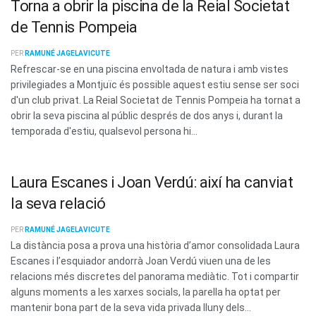
Torna a obrir la piscina de la Reial Societat
de Tennis Pompeia
PER
RAMUNÉ JAGELAVICUTE
Refrescar-se en una piscina envoltada de natura i amb vistes
privilegiades a Montjuïc és possible aquest estiu sense ser soci
d'un club privat. La Reial Societat de Tennis Pompeia ha tornat a
obrir la seva piscina al públic després de dos anys i, durant la
temporada d'estiu, qualsevol persona hi...
Laura Escanes i Joan Verdú: així ha canviat
la seva relació
PER
RAMUNÉ JAGELAVICUTE
La distància posa a prova una història d’amor consolidada Laura
Escanes i l’esquiador andorrà Joan Verdú viuen una de les
relacions més discretes del panorama mediàtic. Tot i compartir
alguns moments a les xarxes socials, la parella ha optat per
mantenir bona part de la seva vida privada lluny dels...