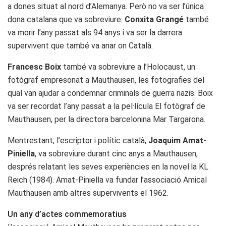
a dones situat al nord d’Alemanya. Però no va ser l’única
dona catalana que va sobreviure.
Conxita Grangé
també
va morir l’any passat als 94 anys i va ser la darrera
supervivent que també va anar on Català.
Francesc Boix
també va sobreviure a l’Holocaust, un
fotògraf empresonat a Mauthausen, les fotografies del
qual van ajudar a condemnar criminals de guerra nazis. Boix
va ser recordat l’any passat a la pel·lícula El fotògraf de
Mauthausen, per la directora barcelonina Mar Targarona.
Mentrestant, l’escriptor i polític català,
Joaquim Amat-
Piniella
, va sobreviure durant cinc anys a Mauthausen,
després relatant les seves experiències en la novel·la KL
Reich (1984). Amat-Piniella va fundar l’associació Amical
Mauthausen amb altres supervivents el 1962.
Un any d’actes commemoratius