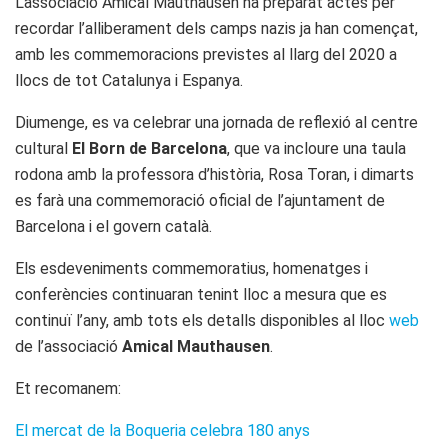
L’associació Amical Mauthausen ha preparat actes per
recordar l’alliberament dels camps nazis ja han començat,
amb les commemoracions previstes al llarg del 2020 a
llocs de tot Catalunya i Espanya.
Diumenge, es va celebrar una jornada de reflexió al centre
cultural
El Born de Barcelona
, ​​que va incloure una taula
rodona amb la professora d’història, Rosa Toran, i dimarts
es farà una commemoració oficial de l’ajuntament de
Barcelona i el govern català.
Els esdeveniments commemoratius, homenatges i
conferències continuaran tenint lloc a mesura que es
continuï l’any, amb tots els detalls disponibles al lloc
web
de l’associació
Amical Mauthausen
.
Et recomanem:
El mercat de la Boqueria celebra 180 anys