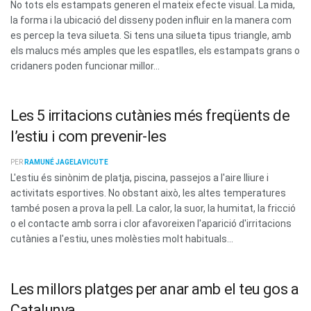
No tots els estampats generen el mateix efecte visual. La mida,
la forma i la ubicació del disseny poden influir en la manera com
es percep la teva silueta. Si tens una silueta tipus triangle, amb
els malucs més amples que les espatlles, els estampats grans o
cridaners poden funcionar millor...
Les 5 irritacions cutànies més freqüents de
l’estiu i com prevenir-les
PER
RAMUNÉ JAGELAVICUTE
L'estiu és sinònim de platja, piscina, passejos a l'aire lliure i
activitats esportives. No obstant això, les altes temperatures
també posen a prova la pell. La calor, la suor, la humitat, la fricció
o el contacte amb sorra i clor afavoreixen l'aparició d'irritacions
cutànies a l'estiu, unes molèsties molt habituals...
Les millors platges per anar amb el teu gos a
Catalunya