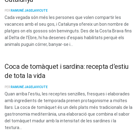
PER
RAMUNÉ JAGELAVICUTE
Cada vegada són més les persones que volen compartir les
vacances amb el seu gos, i Catalunya ofereix un bon nombre de
platges on els gossos són benvinguts. Des de la Costa Brava fins
al Delta de l'Ebre, hi ha desenes d'espais habilitats perquè els
animals puguin córrer, banyar-se i...
Coca de tomàquet i sardina: recepta d’estiu
de tota la vida
PER
RAMUNÉ JAGELAVICUTE
Quan arriba l'estiu, les receptes senzilles, fresques i elaborades
amb ingredients de temporada prenen protagonisme a moltes
llars. La coca de tomàquet és un dels plats més tradicionals de la
gastronomia mediterrània, una elaboració que combina el sabor
del tomàquet madur amb la intensitat de les sardines i la
textura...