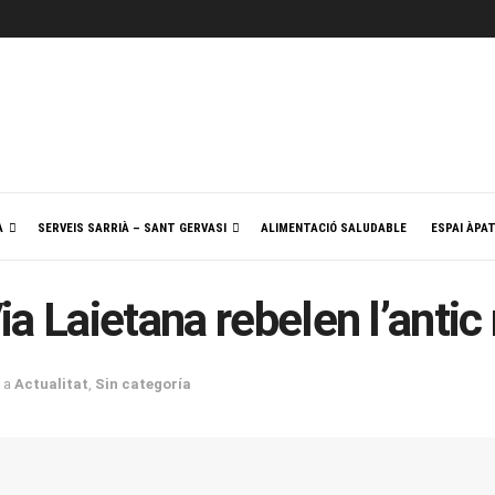
A
SERVEIS SARRIÀ – SANT GERVASI
ALIMENTACIÓ SALUDABLE
ESPAI ÀPA
ia Laietana rebelen l’anti
a
Actualitat
,
Sin categoría