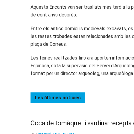
Aquests Encants van ser trasllats més tard a la p
de cent anys després.
Entre els antics domicilis medievals excavats, es
les restes trobades estan relacionades amb les d
plaça de Correus.
Les feines realitzades fins ara aporten informació
Espinosa, sota la supervisió del Servei d’Arqueolo
format per un director arqueòleg, una arqueòloga t
Les últimes
notícies
Coca de tomàquet i sardina: recepta d