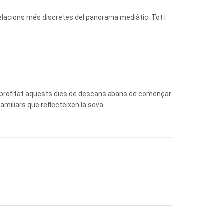
relacions més discretes del panorama mediàtic. Tot i
n aprofitat aquests dies de descans abans de començar
miliars que reflecteixen la seva...