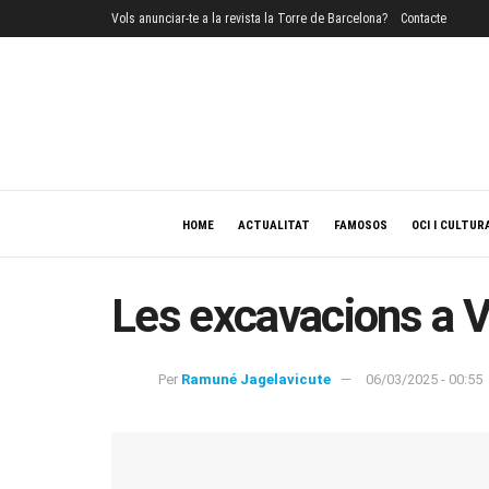
Vols anunciar-te a la revista la Torre de Barcelona?
Contacte
HOME
ACTUALITAT
FAMOSOS
OCI I CULTUR
Les excavacions a V
Per
Ramuné Jagelavicute
06/03/2025 - 00:55