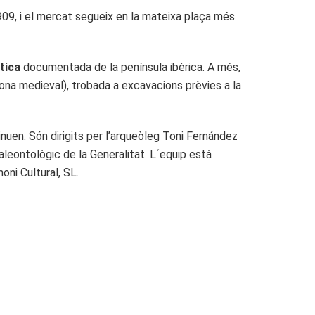
1909, i el mercat segueix en la mateixa plaça més
tica
documentada de la península ibèrica. A més,
ona medieval), trobada a excavacions prèvies a la
nuen. Són dirigits per l’arqueòleg Toni Fernández
aleontològic de la Generalitat. L´equip està
oni Cultural, SL.