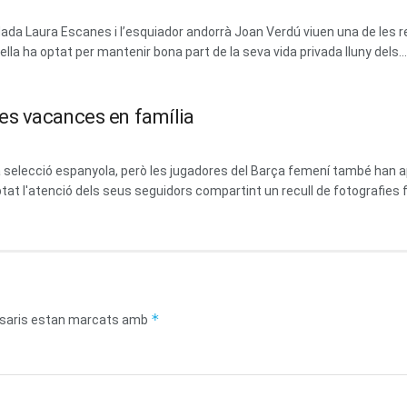
dada Laura Escanes i l’esquiador andorrà Joan Verdú viuen una de les 
la ha optat per mantenir bona part de la seva vida privada lluny dels...
es vacances en família
 la selecció espanyola, però les jugadores del Barça femení també ha
at l'atenció dels seus seguidors compartint un recull de fotografies fa
*
saris estan marcats amb