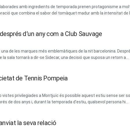
 i elaborades amb ingredients de temporada prenen protagonisme a mol
ració que combina el sabor del tomàquet madur amb la intensitat de les
m després d’un any com a Club Sauvage
erar una de les marques més emblemàtiques de la nit barcelonina. Des
la sala tornarà a dir-se Sidecar, una decisió que suposa un retorn a...
Societat de Tennis Pompeia
vistes privilegiades a Montjuïc és possible aquest estiu sense ser soci
prés de dos anys i, durant la temporada d'estiu, qualsevol persona hi...
anviat la seva relació