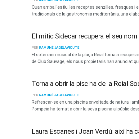
PER
RAMUNÉ JAGELAVICUTE
Quan arriba l'estiu, les receptes senzilles, fresques
tradicionals de la gastronomia mediterrània, una elabo
El mític Sidecar recupera el seu no
PER
RAMUNÉ JAGELAVICUTE
El soterrani musical de la plaça Reial torna a recup
de Club Sauvage, els nous propietaris han anunciat que 
Torna a obrir la piscina de la Reial 
PER
RAMUNÉ JAGELAVICUTE
Refrescar-se en una piscina envoltada de natura i amb 
Pompeia ha tornat a obrir la seva piscina al públic des
Laura Escanes i Joan Verdú: així ha c