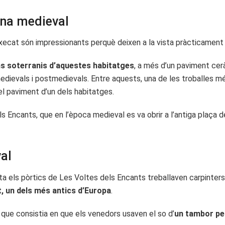
ona medieval
ecat són impressionants perquè deixen a la vista pràcticament 
uns soterranis d’aquestes habitatges
, a més d’un paviment cerà
edievals i postmedievals. Entre aquests, una de les troballes 
el paviment d’un dels habitatges.
s Encants, que en l’època medieval es va obrir a l’antiga plaça de
al
sota els pòrtics de Les Voltes dels Encants treballaven carpinters,
, un dels més antics d’Europa
.
 que consistia en que els venedors usaven el so d’
un tambor pe