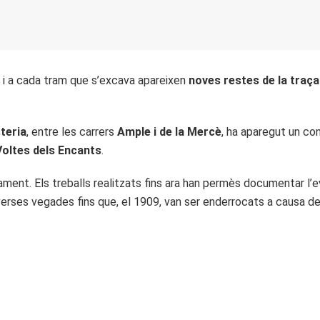
 i a cada tram que s’excava apareixen
noves restes de la traça
steria
, entre les carrers
Ample i de la Mercè
, ha aparegut un co
Voltes dels Encants
.
ament. Els treballs realitzats fins ara han permès documentar l’e
rses vegades fins que, el 1909, van ser enderrocats a causa de la