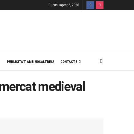
Dijous, agost 6, 2026
T
PUBLICITA’T AMB NOSALTRES!
CONTACTE
c mercat medieval