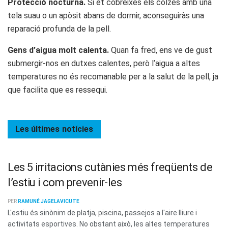
Protecció nocturna.
Si et cobreixes els colzes amb una
tela suau o un apòsit abans de dormir, aconseguiràs una
reparació profunda de la pell.
Gens d’aigua molt calenta.
Quan fa fred, ens ve de gust
submergir-nos en dutxes calentes, però l’aigua a altes
temperatures no és recomanable per a la salut de la pell, ja
que facilita que es ressequi.
Les últimes
notícies
Les 5 irritacions cutànies més freqüents de
l’estiu i com prevenir-les
PER
RAMUNÉ JAGELAVICUTE
L'estiu és sinònim de platja, piscina, passejos a l'aire lliure i
activitats esportives. No obstant això, les altes temperatures