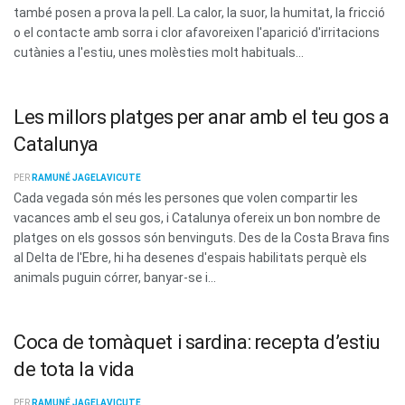
també posen a prova la pell. La calor, la suor, la humitat, la fricció
o el contacte amb sorra i clor afavoreixen l'aparició d'irritacions
cutànies a l'estiu, unes molèsties molt habituals...
Les millors platges per anar amb el teu gos a
Catalunya
PER
RAMUNÉ JAGELAVICUTE
Cada vegada són més les persones que volen compartir les
vacances amb el seu gos, i Catalunya ofereix un bon nombre de
platges on els gossos són benvinguts. Des de la Costa Brava fins
al Delta de l'Ebre, hi ha desenes d'espais habilitats perquè els
animals puguin córrer, banyar-se i...
Coca de tomàquet i sardina: recepta d’estiu
de tota la vida
PER
RAMUNÉ JAGELAVICUTE