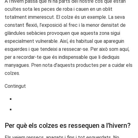
A l’hivern passa que hi ha parts del nostre cos que estan
ocultes sota les peces de roba i cauen en un oblit
totalment immerescut. El colze és un exemple. La seva
constant flexió, l’exposició al frec i la menor densitat de
glàndules sebàcies provoquen que aquesta zona sigui
especialment vulnerable. Així, és habitual que apareguin
esquerdes i que tendeixi a ressecar-se. Per això som aquí,
per a recordar-te que és indispensable que li dediquis
manyagues. Pren nota d’aquests productes per a cuidar els
colzes.
Contingut
Per què els colzes es ressequen a l’hivern?
Els veiem ressecs, apagats i fins i tot esquerdats. No