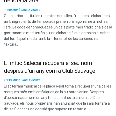
de tota la vida
PER
RAMUNÉ JAGELAVICUTE
Quan arriba l'estiu, les receptes senzilles, fresques i elaborades
amb ingredients de temporada prenen protagonisme a moltes
llars. La coca de tomàquet és un dels plats més tradicionals de la
gastronomia mediterrània, una elaboració que combina el sabor
del tomàquet madur amb la intensitat de les sardines i la
textura...
El mític Sidecar recupera el seu nom
després d’un any com a Club Sauvage
PER
RAMUNÉ JAGELAVICUTE
El soterrani musical de la plaça Reial torna a recuperar una de les
marques més emblemàtiques de la nit barcelonina. Després
d'aproximadament un any funcionant sota el nom de Club
Sauvage, els nous propietaris han anunciat que la sala tornarà a
dir-se Sidecar, una decisió que suposa un retorn a...