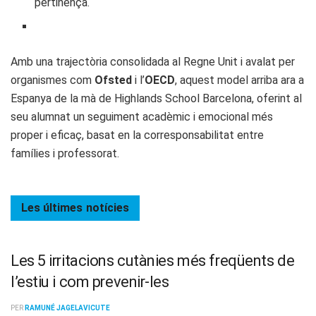
pertinença.
Amb una trajectòria consolidada al Regne Unit i avalat per
organismes com
Ofsted
i l’
OECD
, aquest model arriba ara a
Espanya de la mà de Highlands School Barcelona, oferint al
seu alumnat un seguiment acadèmic i emocional més
proper i eficaç, basat en la corresponsabilitat entre
famílies i professorat.
Les últimes
notícies
Les 5 irritacions cutànies més freqüents de
l’estiu i com prevenir-les
PER
RAMUNÉ JAGELAVICUTE