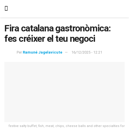
Fira catalana gastronòmica:
fes créixer el teu negoci
Per
Ramuné Jagelavicute
16/12/2025 - 12:21
festive salty buffet, fish, meat, chips, cheese balls and other specialties for