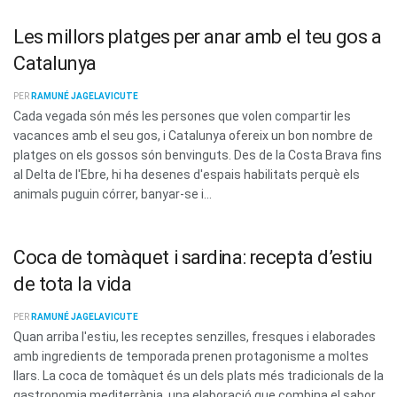
Les millors platges per anar amb el teu gos a
Catalunya
PER
RAMUNÉ JAGELAVICUTE
Cada vegada són més les persones que volen compartir les
vacances amb el seu gos, i Catalunya ofereix un bon nombre de
platges on els gossos són benvinguts. Des de la Costa Brava fins
al Delta de l'Ebre, hi ha desenes d'espais habilitats perquè els
animals puguin córrer, banyar-se i...
Coca de tomàquet i sardina: recepta d’estiu
de tota la vida
PER
RAMUNÉ JAGELAVICUTE
Quan arriba l'estiu, les receptes senzilles, fresques i elaborades
amb ingredients de temporada prenen protagonisme a moltes
llars. La coca de tomàquet és un dels plats més tradicionals de la
gastronomia mediterrània, una elaboració que combina el sabor