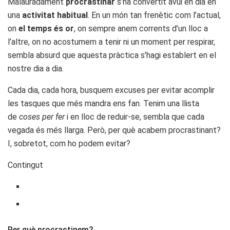
Malauradament
procrastinar
s’ha convertit avui en dia en
una
activitat habitual
. En un món tan frenètic com l’actual,
on
el temps és or
, on sempre anem corrents d’un lloc a
l’altre, on no acostumem a tenir ni un moment per respirar,
sembla absurd que aquesta pràctica s’hagi establert en el
nostre dia a dia.
Cada dia, cada hora, busquem excuses per evitar acomplir
les tasques que més mandra ens fan. Tenim una llista
de
coses per fer
i en lloc de reduir-se, sembla que cada
vegada és més llarga. Però, per què acabem procrastinant?
I, sobretot, com ho podem evitar?
Contingut
Per què procrastinem?