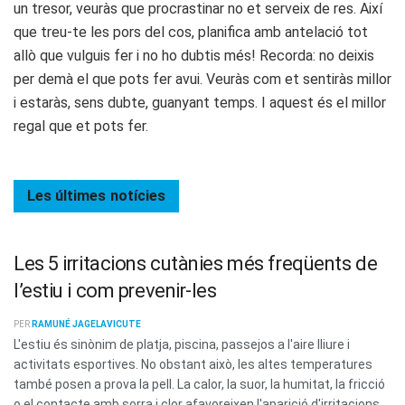
un tresor, veuràs que procrastinar no et serveix de res. Així
que treu-te les pors del cos, planifica amb antelació tot
allò que vulguis fer i no ho dubtis més! Recorda: no deixis
per demà el que pots fer avui. Veuràs com et sentiràs millor
i estaràs, sens dubte, guanyant temps. I aquest és el millor
regal que et pots fer.
Les últimes
notícies
Les 5 irritacions cutànies més freqüents de
l’estiu i com prevenir-les
PER
RAMUNÉ JAGELAVICUTE
L'estiu és sinònim de platja, piscina, passejos a l'aire lliure i
activitats esportives. No obstant això, les altes temperatures
també posen a prova la pell. La calor, la suor, la humitat, la fricció
o el contacte amb sorra i clor afavoreixen l'aparició d'irritacions