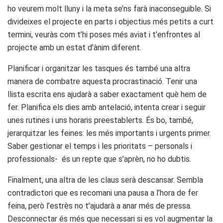
ho veurem molt lluny i la meta se’ns farà inaconseguible. Si
divideixes el projecte en parts i objectius més petits a curt
termini, veuràs com t’hi poses més aviat i t’enfrontes al
projecte amb un estat d’ànim diferent.
Planificar i organitzar les tasques és també una altra
manera de combatre aquesta procrastinació. Tenir una
llista escrita ens ajudarà a saber exactament què hem de
fer. Planifica els dies amb antelació, intenta crear i seguir
unes rutines i uns horaris preestablerts. És bo, també,
jerarquitzar les feines: les més importants i urgents primer.
Saber gestionar el temps i les prioritats – personals i
professionals- és un repte que s’aprèn, no ho dubtis.
Finalment, una altra de les claus serà descansar. Sembla
contradictori que es recomani una pausa a l’hora de fer
feina, però l’estrès no t’ajudarà a anar més de pressa.
Desconnectar és més que necessari si es vol augmentar la