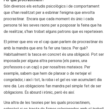
Són diversos els estudis psicològics i de comportament
que s’han realitzat per a esbrinar l’enigma que envolta
procrastinar. Encara que cada moment és únic i cada
persona té les seves raons per a posposar la feina que ha
de realitzar, s’han trobat alguns patrons que es repeteixen.
El primer que ens ve el cap quan parlem de procrastinar és
amb la mandra que ens fa fer una tasca. Per què?
Habitualment la tasca en concret és una obligació. Pot ser
imposada per alguna altra persona (els pares, una
professora o un cap) o per nosaltres mateixos. Per
exemple, sabem que hem de planxar o de netejar el
congelador, i així i tot, la roba i el gel es van acumulant dia
rere dia. Les obligacions fan mandra pel simple fet de ser
obligacions. És absurd i irònic, però és així.
Una altra de les teories per les quals procrastinem,
sobretot si es tracta de feines relacionades amb el treball