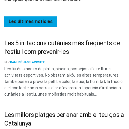
Les últimes
notícies
Les 5 irritacions cutànies més freqüents de
l’estiu i com prevenir-les
PER
RAMUNÉ JAGELAVICUTE
L'estiu és sinònim de platja, piscina, passejos a l'aire lliure i
activitats esportives. No obstant això, les altes temperatures
també posen a prova la pell. La calor, la suor, la humitat, la fricció
o el contacte amb sorra i clor afavoreixen l'aparició d'irritacions
cutànies a l'estiu, unes molèsties molt habituals...
Les millors platges per anar amb el teu gos a
Catalunya