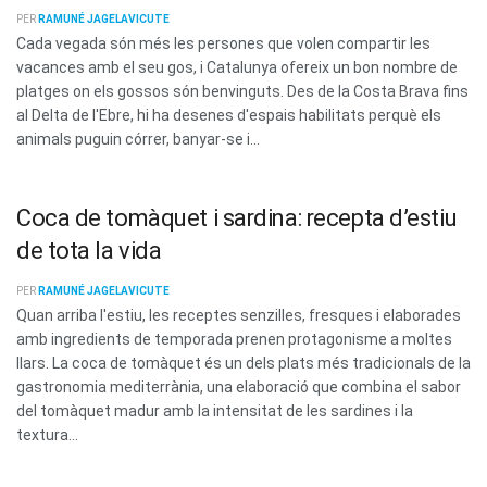
PER
RAMUNÉ JAGELAVICUTE
Cada vegada són més les persones que volen compartir les
vacances amb el seu gos, i Catalunya ofereix un bon nombre de
platges on els gossos són benvinguts. Des de la Costa Brava fins
al Delta de l'Ebre, hi ha desenes d'espais habilitats perquè els
animals puguin córrer, banyar-se i...
Coca de tomàquet i sardina: recepta d’estiu
de tota la vida
PER
RAMUNÉ JAGELAVICUTE
Quan arriba l'estiu, les receptes senzilles, fresques i elaborades
amb ingredients de temporada prenen protagonisme a moltes
llars. La coca de tomàquet és un dels plats més tradicionals de la
gastronomia mediterrània, una elaboració que combina el sabor
del tomàquet madur amb la intensitat de les sardines i la
textura...