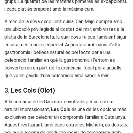
grups. La qualitat de les matèries primeres és excepcional,
i cada plat és preparat amb la màxima cura.
A més de la seva excel·lent cuina, Can Majó compta amb
una ubicació privilegiada al costat del mar, amb vistes a la
platja de la Barceloneta, la qual cosa fa que l’ambient sigui
encara més màgic i especial. Aquesta combinació d’alta
gastronomia i bellesa natural és perfecte per a una
celebració familiar en què la gastronomia i l’entorn es
converteixen en part de l’experiència. Ideal per a aquells
que volen gaudir d’una celebració amb sabor a mar.
3.
Les Cols (Olot)
A la comarca de la Garrotxa, envoltada per un entorn
natural impressionant,
Les Cols
és una de les opcions més
exclusives per celebrar un compromís familiar a Catalunya.
Aquest restaurant, amb dues estrelles Michelin, es destaca
per la seva cuina de producte local i de temporada, amb