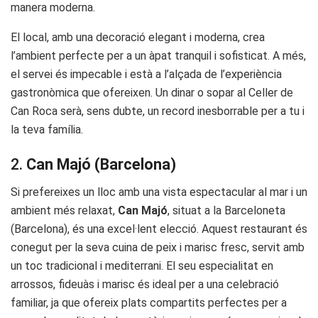
manera moderna.
El local, amb una decoració elegant i moderna, crea
l’ambient perfecte per a un àpat tranquil i sofisticat. A més,
el servei és impecable i està a l’alçada de l’experiència
gastronòmica que ofereixen. Un dinar o sopar al Celler de
Can Roca serà, sens dubte, un record inesborrable per a tu i
la teva família.
2.
Can Majó (Barcelona)
Si prefereixes un lloc amb una vista espectacular al mar i un
ambient més relaxat,
Can Majó
, situat a la Barceloneta
(Barcelona), és una excel·lent elecció. Aquest restaurant és
conegut per la seva cuina de peix i marisc fresc, servit amb
un toc tradicional i mediterrani. El seu especialitat en
arrossos, fideuàs i marisc és ideal per a una celebració
familiar, ja que ofereix plats compartits perfectes per a