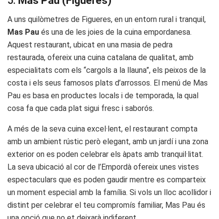
5.
Mas Pau (Figueres)
A uns quilòmetres de Figueres, en un entorn rural i tranquil,
Mas Pau
és una de les joies de la cuina empordanesa.
Aquest restaurant, ubicat en una masia de pedra
restaurada, ofereix una cuina catalana de qualitat, amb
especialitats com els “cargols a la llauna”, els peixos de la
costa i els seus famosos plats d’arrossos. El menú de Mas
Pau es basa en productes locals i de temporada, la qual
cosa fa que cada plat sigui fresc i saborós.
A més de la seva cuina excel·lent, el restaurant compta
amb un ambient rústic però elegant, amb un jardí i una zona
exterior on es poden celebrar els àpats amb tranquil·litat.
La seva ubicació al cor de l’Empordà ofereix unes vistes
espectaculars que es poden gaudir mentre es comparteix
un moment especial amb la família. Si vols un lloc acollidor i
distint per celebrar el teu compromís familiar, Mas Pau és
una opció que no et deixarà indiferent.